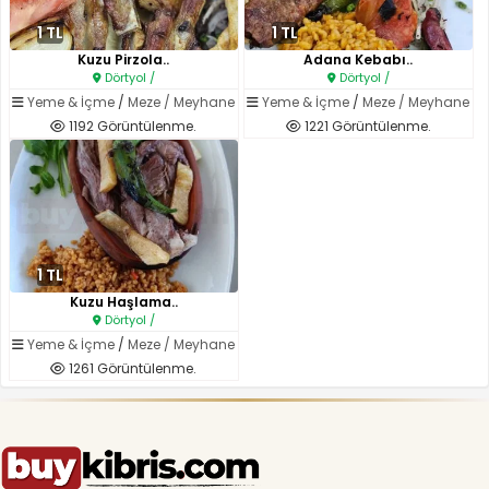
1 TL
1 TL
Kuzu Pirzola..
Adana Kebabı..
Dörtyol /
Dörtyol /
Yeme & İçme
/
Meze / Meyhane
Yeme & İçme
/
Meze / Meyhane
1192 Görüntülenme.
1221 Görüntülenme.
1 TL
Kuzu Haşlama..
Dörtyol /
Yeme & İçme
/
Meze / Meyhane
1261 Görüntülenme.