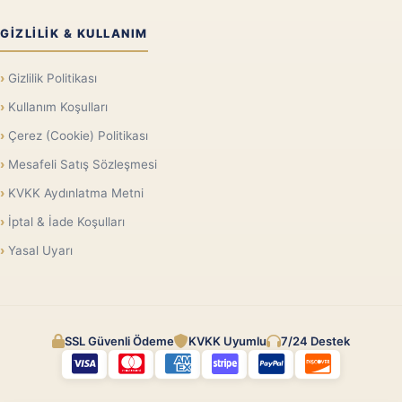
GIZLILIK & KULLANIM
Gizlilik Politikası
Kullanım Koşulları
Çerez (Cookie) Politikası
Mesafeli Satış Sözleşmesi
KVKK Aydınlatma Metni
İptal & İade Koşulları
Yasal Uyarı
SSL Güvenli Ödeme
KVKK Uyumlu
7/24 Destek