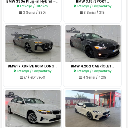
BMW 330e Plug-in Hybrid – 202..
BMW 3.18i SPORT ..
Lefkoşa / Ortaköy
Lefkoşa / Göçmenköy
3 Serisi
/
330i
3 Serisi
/
318i
BMW İ7 XDRİVE 60 M LONG ..
BMW 4.20d CABRİOLET ..
Lefkoşa / Göçmenköy
Lefkoşa / Göçmenköy
i7
/
eDrive50
4 Serisi
/
420i