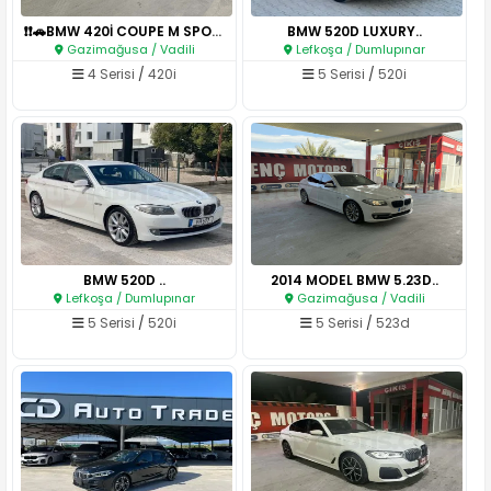
❗❗🚗BMW 420İ COUPE M SPORT 2023..
BMW 520D LUXURY..
Gazimağusa / Vadili
Lefkoşa / Dumlupınar
4 Serisi
/
420i
5 Serisi
/
520i
BMW 520D ..
2014 MODEL BMW 5.23D..
Lefkoşa / Dumlupınar
Gazimağusa / Vadili
5 Serisi
/
520i
5 Serisi
/
523d