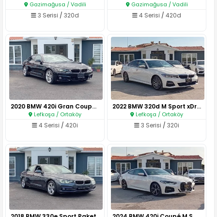
Gazimağusa / Vadili
Gazimağusa / Vadili
3 Serisi
/
320d
4 Serisi
/
420d
2020 BMW 420i Gran Coupé M Spo..
2022 BMW 320d M Sport xDrive..
Lefkoşa / Ortaköy
Lefkoşa / Ortaköy
4 Serisi
/
420i
3 Serisi
/
320i
2018 BMW 330e Sport Paket..
2024 BMW 420i Coupé M Sport..