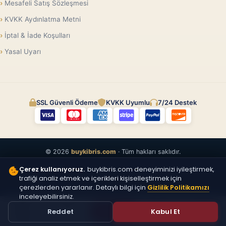
Mesafeli Satış Sözleşmesi
KVKK Aydınlatma Metni
İptal & İade Koşulları
Yasal Uyarı
SSL Güvenli Ödeme
KVKK Uyumlu
7/24 Destek
© 2026
buykibris.com
· Tüm hakları saklıdır.
Çerez kullanıyoruz.
buykibris.com deneyiminizi iyileştirmek,
trafiği analiz etmek ve içerikleri kişiselleştirmek için
çerezlerden yararlanır. Detaylı bilgi için
Gizlilik Politikamızı
inceleyebilirsiniz.
ÜCRETSIZ
Reddet
Kabul Et
İLAN VER
Anasayfa
Vitrin
Üye Ol
Giriş Yap