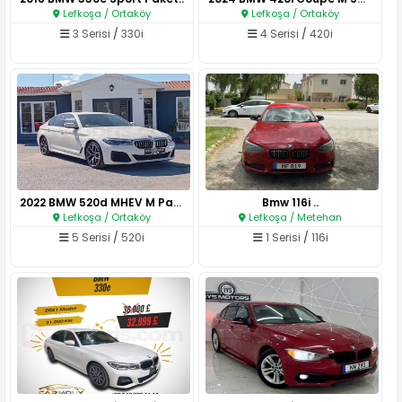
Lefkoşa / Ortaköy
Lefkoşa / Ortaköy
3 Serisi
/
330i
4 Serisi
/
420i
2022 BMW 520d MHEV M Paket..
Bmw 116i ..
Lefkoşa / Ortaköy
Lefkoşa / Metehan
5 Serisi
/
520i
1 Serisi
/
116i