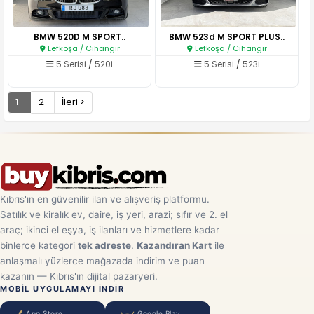
BMW 520D M SPORT..
BMW 523d M SPORT PLUS..
Lefkoşa / Cihangir
Lefkoşa / Cihangir
5 Serisi
/
520i
5 Serisi
/
523i
1
2
İleri >
Kıbrıs'ın en güvenilir ilan ve alışveriş platformu.
Satılık ve kiralık ev, daire, iş yeri, arazi; sıfır ve 2. el
araç; ikinci el eşya, iş ilanları ve hizmetlere kadar
binlerce kategori
tek adreste
.
Kazandıran Kart
ile
anlaşmalı yüzlerce mağazada indirim ve puan
kazanın — Kıbrıs'ın dijital pazaryeri.
MOBIL UYGULAMAYI INDIR
App Store
Google Play