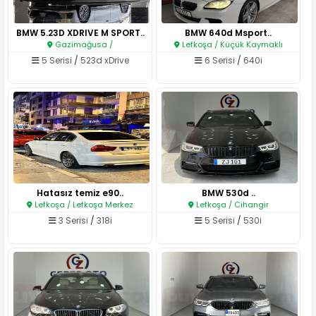
BMW 5.23D XDRIVE M SPORT..
BMW 640d Msport..
Gazimağusa /
Lefkoşa / Küçük Kaymaklı
5 Serisi
/
523d xDrive
6 Serisi
/
640i
Hatasız temiz e90..
BMW 530d ..
Lefkoşa / Lefkoşa Merkez
Lefkoşa / Cihangir
3 Serisi
/
318i
5 Serisi
/
530i