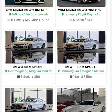
2021 Model BMW 2.18d M-Sport G..
2014 Model BMW 4.20d Covertıbl..
Lefkoşa / Küçük Kaymaklı
Lefkoşa / Küçük Kaymaklı
M Serisi
/
M6 Gran Coupe
5 Serisi
/
518i
BMW 3.18i M SPORT..
BMW 1.18D M SPORT..
Gazimağusa / Mağusa Merkez
Gazimağusa / Mağusa Merkez
3 Serisi
/
318i
1 Serisi
/
118d