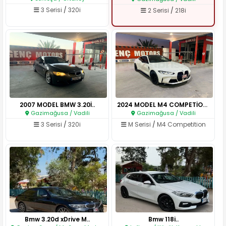
3 Serisi
/
320i
2 Serisi
/
218i
2007 MODEL BMW 3.20İ..
2024 MODEL M4 COMPETİON G82..
Gazimağusa / Vadili
Gazimağusa / Vadili
3 Serisi
/
320i
M Serisi
/
M4 Competition
Bmw 3.20d xDrive M..
Bmw 118i..