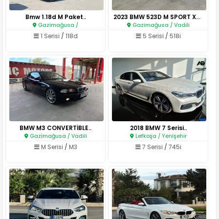
Bmw 1.18d M Paket..
2023 BMW 523D M SPORT XDRIVE 5..
Gazimağusa /
Gazimağusa / Vadili
1 Serisi
/
118d
5 Serisi
/
518i
BMW M3 CONVERTİBLE..
2018 BMW 7 Serisi..
Gazimağusa / Vadili
Lefkoşa / Yenişehir
M Serisi
/
M3
7 Serisi
/
745i