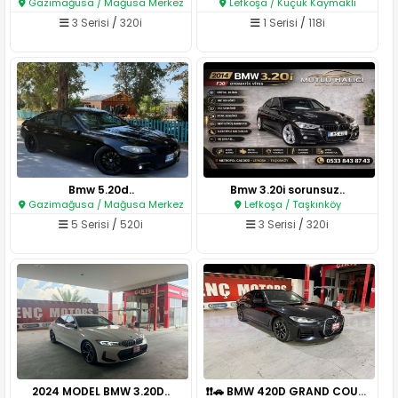
Gazimağusa / Mağusa Merkez
Lefkoşa / Küçük Kaymaklı
3 Serisi
/
320i
1 Serisi
/
118i
Bmw 5.20d..
Bmw 3.20i sorunsuz..
Gazimağusa / Mağusa Merkez
Lefkoşa / Taşkınköy
5 Serisi
/
520i
3 Serisi
/
320i
2024 MODEL BMW 3.20D..
❗❗🚗 BMW 420D GRAND COUPE M SPO..