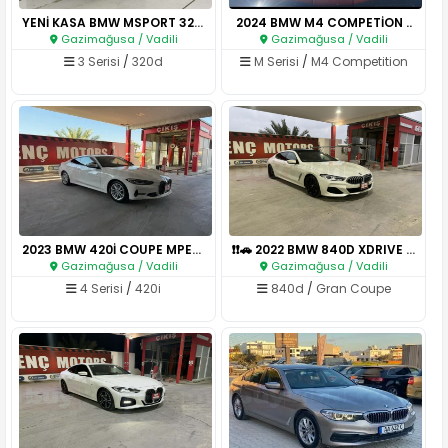
YENİ KASA BMW MSPORT 320D..
2024 BMW M4 COMPETİON ..
Gazimağusa / Vadili
Gazimağusa / Vadili
3 Serisi
/
320d
M Serisi
/
M4 Competition
2023 BMW 420İ COUPE MPERFORMAN..
❗❗🚗 2022 BMW 840D XDRIVE GRAN..
Gazimağusa / Vadili
Gazimağusa / Vadili
4 Serisi
/
420i
840d
/
Gran Coupe