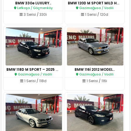
BMW 330e LUXURY..
BMW 120D M SPORT MILD HYBRID ..
Lefkoşa / Göçmenköy
Gazimağusa / Vadili
3 Serisi
/
330i
1 Serisi
/
120d
BMW 118D M SPORT – 2025 MODEL..
BMW 116İ 2012 MODEL..
Gazimağusa / Vadili
Gazimağusa / Vadili
1 Serisi
/
118d
1 Serisi
/
116i