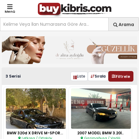
Menü
Site içi arama
Ara
Arama
BMW 3 Serisi ilanları, fiy
3 Serisi
Filtrele
Liste
Sırala
BMW 320d X DRIVE M-SPORT 2023..
2007 MODEL BMW 3.20İ..
Lefkoşa / Ortaköy
Gazimağusa / Vadili