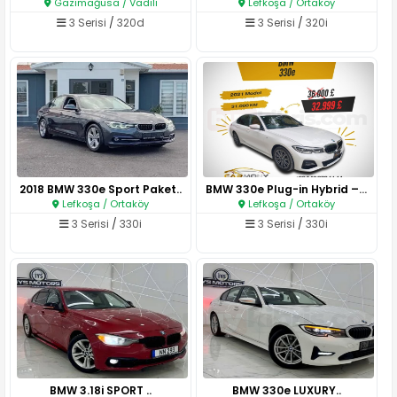
Gazimağusa / Vadili
Lefkoşa / Ortaköy
3 Serisi
/
320d
3 Serisi
/
320i
2018 BMW 330e Sport Paket..
BMW 330e Plug-in Hybrid – 202..
Lefkoşa / Ortaköy
Lefkoşa / Ortaköy
3 Serisi
/
330i
3 Serisi
/
330i
BMW 3.18i SPORT ..
BMW 330e LUXURY..