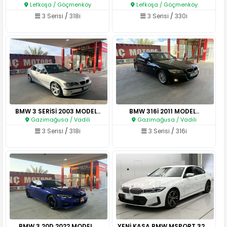
Lefkoşa / Göçmenköy
Lefkoşa / Göçmenköy
3 Serisi
/
318i
3 Serisi
/
330i
BMW 3 SERİSİ 2003 MODEL..
BMW 316İ 2011 MODEL..
Gazimağusa / Vadili
Gazimağusa / Vadili
3 Serisi
/
318i
3 Serisi
/
316i
BMW 3.20D 2022 MODEL..
YENİ KASA BMW MSPORT 320D..