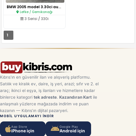
BMW 2005 model 3.30ci auto ..
Lefke / Gemikonağı
3 Serisi
/
330i
1
Kıbrıs'ın en güvenilir ilan ve alışveriş platformu.
Satılık ve kiralık ev, daire, iş yeri, arazi; sıfır ve 2. el
araç; ikinci el eşya, iş ilanları ve hizmetlere kadar
binlerce kategori
tek adreste
.
Kazandıran Kart
ile
anlaşmalı yüzlerce mağazada indirim ve puan
kazanın — Kıbrıs'ın dijital pazaryeri.
MOBIL UYGULAMAYI INDIR
App Store
Google Play
iPhone için
Android için