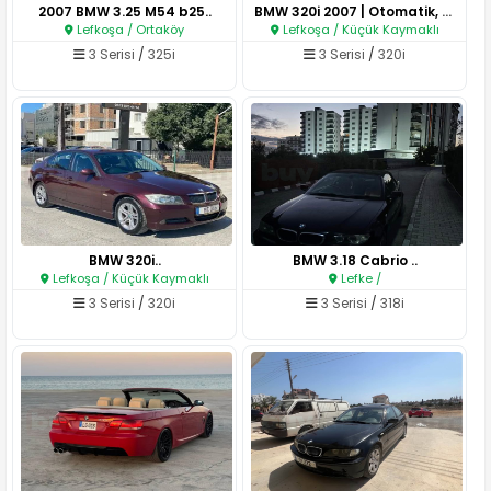
2007 BMW 3.25 M54 b25..
BMW 320i 2007 | Otomatik, Şık ..
Lefkoşa / Ortaköy
Lefkoşa / Küçük Kaymaklı
3 Serisi
/
325i
3 Serisi
/
320i
BMW 320i..
BMW 3.18 Cabrio ..
Lefkoşa / Küçük Kaymaklı
Lefke /
3 Serisi
/
320i
3 Serisi
/
318i