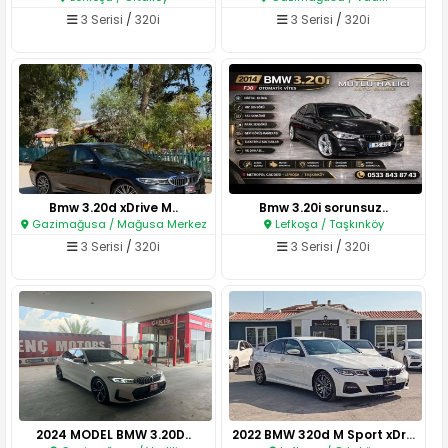
3 Serisi
/
320i
3 Serisi
/
320i
Bmw 3.20d xDrive M..
Bmw 3.20i sorunsuz..
Gazimağusa / Mağusa Merkez
Lefkoşa / Taşkınköy
3 Serisi
/
320i
3 Serisi
/
320i
2024 MODEL BMW 3.20D..
2022 BMW 320d M Sport xDrive..