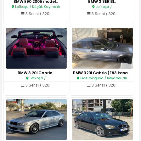
BMW E90 2005 model..
BMW 3 SERİSİ..
Lefkoşa / Küçük Kaymaklı
Lefkoşa /
3 Serisi
/
320i
3 Serisi
/
320i
BMW 3.20i Cabrio..
BMW 320i Cabrio (E93 kasa)..
Lefkoşa /
Gazimağusa / Beyarmudu
3 Serisi
/
320i
3 Serisi
/
320i