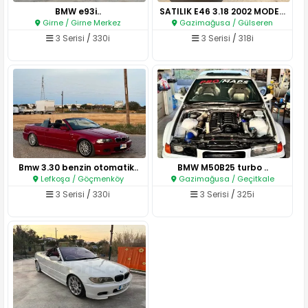
BMW e93i..
SATILIK E46 3.18 2002 MODEL EN..
Girne / Girne Merkez
Gazimağusa / Gülseren
3 Serisi
/
330i
3 Serisi
/
318i
Bmw 3.30 benzin otomatik..
BMW M50B25 turbo ..
Lefkoşa / Göçmenköy
Gazimağusa / Geçitkale
3 Serisi
/
330i
3 Serisi
/
325i