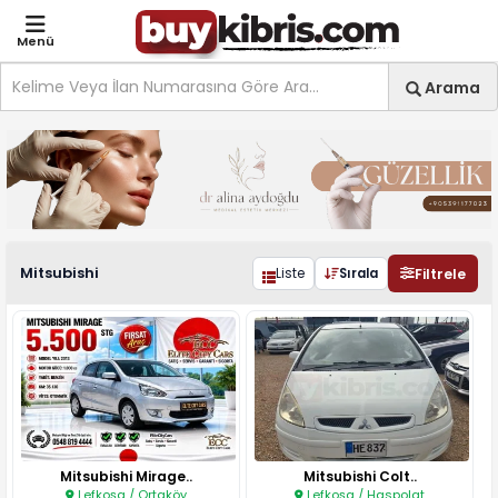
Menü
Site içi arama
Ara
Arama
Otomobil Mitsubishi ilanla
Mitsubishi
Filtrele
Liste
Sırala
Mitsubishi Mirage..
Mitsubishi Colt..
Lefkoşa / Ortaköy
Lefkoşa / Haspolat