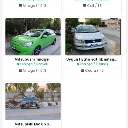
Mirage
/
1.0 I3
Colt
/
1.3
Mitsubushi mirage..
Uygun fiyata satılık mitsubush..
Lefkoşa / Gönyeli
Lefkoşa / Kızılbaş
Mirage
/
1.0 I3
Cedia
/
1.5
Mitsubishi Evo 6 RS..