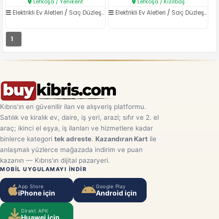
Lefkoşa / Yenikent
Lefkoşa / Kızılbaş
Elektrikli Ev Aletleri
/
Saç Düzleştirici
Elektrikli Ev Aletleri
/
Saç Düzleştirici
1
Kıbrıs'ın en güvenilir ilan ve alışveriş platformu.
Satılık ve kiralık ev, daire, iş yeri, arazi; sıfır ve 2. el
araç; ikinci el eşya, iş ilanları ve hizmetlere kadar
binlerce kategori
tek adreste
.
Kazandıran Kart
ile
anlaşmalı yüzlerce mağazada indirim ve puan
kazanın — Kıbrıs'ın dijital pazaryeri.
MOBIL UYGULAMAYI INDIR
App Store
Google Play
iPhone için
Android için
Direkt APK
Huawei için