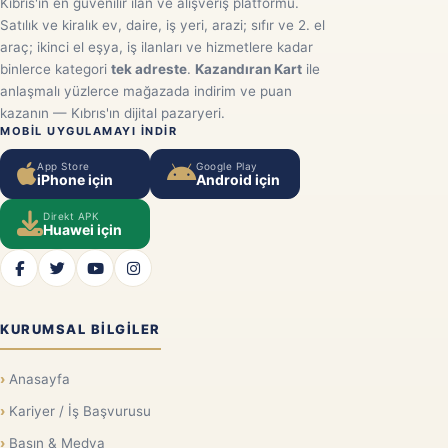
Kıbrıs'ın en güvenilir ilan ve alışveriş platformu.
Satılık ve kiralık ev, daire, iş yeri, arazi; sıfır ve 2. el
araç; ikinci el eşya, iş ilanları ve hizmetlere kadar
binlerce kategori
tek adreste
.
Kazandıran Kart
ile
anlaşmalı yüzlerce mağazada indirim ve puan
kazanın — Kıbrıs'ın dijital pazaryeri.
MOBIL UYGULAMAYI INDIR
App Store
Google Play
iPhone için
Android için
Direkt APK
Huawei için
KURUMSAL BILGILER
Anasayfa
Kariyer / İş Başvurusu
Basın & Medya