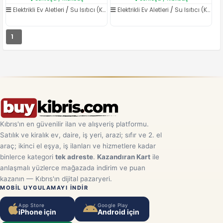
Elektrikli Ev Aletleri
/
Su Isıtıcı (Kettle)
Elektrikli Ev Aletleri
/
Su Isıtıcı (Kettle)
1
Kıbrıs'ın en güvenilir ilan ve alışveriş platformu.
Satılık ve kiralık ev, daire, iş yeri, arazi; sıfır ve 2. el
araç; ikinci el eşya, iş ilanları ve hizmetlere kadar
binlerce kategori
tek adreste
.
Kazandıran Kart
ile
anlaşmalı yüzlerce mağazada indirim ve puan
kazanın — Kıbrıs'ın dijital pazaryeri.
MOBIL UYGULAMAYI INDIR
App Store
Google Play
iPhone için
Android için