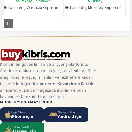
Lefkoşa / Metehan
Girne /
Tarım & İş Makinesi Ekipmanları
/
Traktör
Tarım & İş Makinesi Ekipmanları
/
K
1
Kıbrıs'ın en güvenilir ilan ve alışveriş platformu.
Satılık ve kiralık ev, daire, iş yeri, arazi; sıfır ve 2. el
araç; ikinci el eşya, iş ilanları ve hizmetlere kadar
binlerce kategori
tek adreste
.
Kazandıran Kart
ile
anlaşmalı yüzlerce mağazada indirim ve puan
kazanın — Kıbrıs'ın dijital pazaryeri.
MOBIL UYGULAMAYI INDIR
App Store
Google Play
iPhone için
Android için
Direkt APK
Huawei için