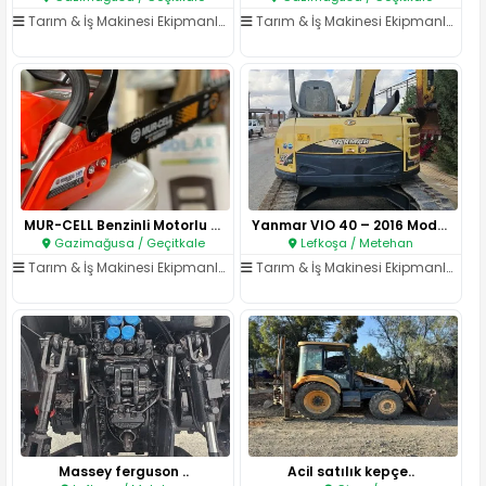
Tarım & İş Makinesi Ekipmanları
/
Tarım Aletleri & Ataşmanlar
Tarım & İş Makinesi Ekipmanları
/
T
MUR-CELL Benzinli Motorlu Test..
Yanmar VIO 40 – 2016 Model, 4 ..
Gazimağusa / Geçitkale
Lefkoşa / Metehan
Tarım & İş Makinesi Ekipmanları
/
Tarım Aletleri & Ataşmanlar
Tarım & İş Makinesi Ekipmanları
/
K
Massey ferguson ..
Acil satılık kepçe..