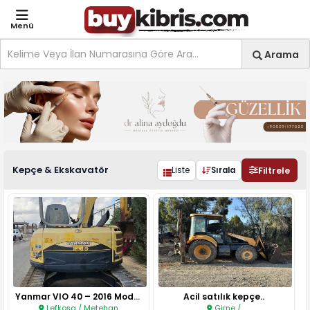
Menü
Site içi arama
Ara
Arama
Yedek Parça Kepçe & Ekska
Kepçe & Ekskavatör
Filtrele
Liste
Sırala
Yanmar VIO 40 – 2016 Model, 4 ..
Acil satılık kepçe..
Lefkoşa / Metehan
Girne /