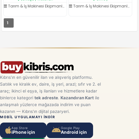
Tarım & İş Makinesi Ekipmanları
/
Kepçe & Ekskavatör
Tarım & İş Makinesi Ekipmanları
/
K
1
Kıbrıs'ın en güvenilir ilan ve alışveriş platformu.
Satılık ve kiralık ev, daire, iş yeri, arazi; sıfır ve 2. el
araç; ikinci el eşya, iş ilanları ve hizmetlere kadar
binlerce kategori
tek adreste
.
Kazandıran Kart
ile
anlaşmalı yüzlerce mağazada indirim ve puan
kazanın — Kıbrıs'ın dijital pazaryeri.
MOBIL UYGULAMAYI INDIR
App Store
Google Play
iPhone için
Android için