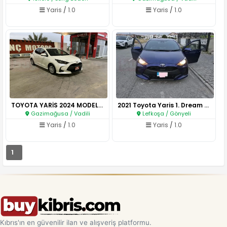
Yaris
/
1.0
Yaris
/
1.0
TOYOTA YARİS 2024 MODEL 1.000 ..
2021 Toyota Yaris 1. Dream Mul..
Gazimağusa / Vadili
Lefkoşa / Gönyeli
Yaris
/
1.0
Yaris
/
1.0
1
Kıbrıs'ın en güvenilir ilan ve alışveriş platformu.