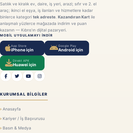
Satılık ve kiralık ev, daire, iş yeri, arazi; sıfır ve 2. el
araç; ikinci el eşya, iş ilanları ve hizmetlere kadar
binlerce kategori
tek adreste
.
Kazandıran Kart
ile
anlaşmalı yüzlerce mağazada indirim ve puan
kazanın — Kıbrıs'ın dijital pazaryeri.
MOBIL UYGULAMAYI INDIR
App Store
Google Play
iPhone için
Android için
Direkt APK
Huawei için
KURUMSAL BILGILER
Anasayfa
Kariyer / İş Başvurusu
Basın & Medya