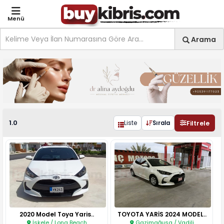
Menü
Site içi arama
Ara
Arama
Toyota 1.0 ilanları, fiyatl
1.0
Filtrele
Liste
Sırala
2020 Model Toya Yaris..
TOYOTA YARİS 2024 MODEL..
İskele / Long Beach
Gazimağusa / Vadili