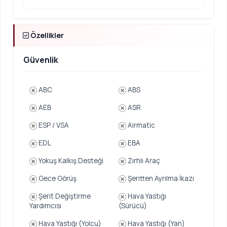
Özellikler
Güvenlik
ABC
ABS
AEB
ASR
ESP / VSA
Airmatic
EDL
EBA
Yokuş Kalkış Desteği
Zırhlı Araç
Gece Görüş
Şeritten Ayrılma İkazı
Şerit Değiştirme
Hava Yastığı
Yardımcısı
(Sürücü)
Hava Yastığı (Yolcu)
Hava Yastığı (Yan)