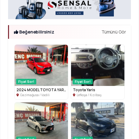
Beğenebilirsiniz
Tümünü Gör
Fiyat Sor!
Fiyat Sor!
2024 MODEL TOYOTA YARİS
Toyota Yaris
Gazimağusa / Vadili
Lefkoşa / Kızılbaş