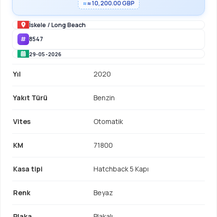
≈ 10,200.00 GBP
İskele
/
Long Beach
8547
29-05-2026
Yıl
2020
Yakıt Türü
Benzin
Vites
Otomatik
KM
71800
Kasa tipi
Hatchback 5 Kapı
Renk
Beyaz
Plaka
Plakalı