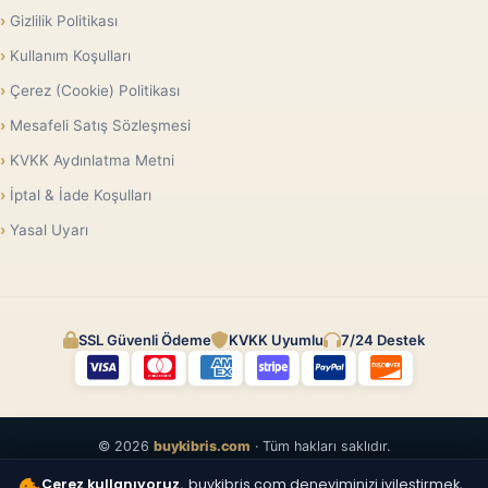
Gizlilik Politikası
Kullanım Koşulları
Çerez (Cookie) Politikası
Mesafeli Satış Sözleşmesi
KVKK Aydınlatma Metni
İptal & İade Koşulları
Yasal Uyarı
SSL Güvenli Ödeme
KVKK Uyumlu
7/24 Destek
© 2026
buykibris.com
· Tüm hakları saklıdır.
Çerez kullanıyoruz.
buykibris.com deneyiminizi iyileştirmek,