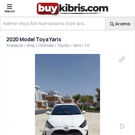
Menü
Site içi arama
Ara
Arama
2020 Model Toya Yaris | 
2020 Model Toya Yaris
Anasayfa
»
Araç
»
Otomobil
»
Toyota
»
Yaris
»
1.0