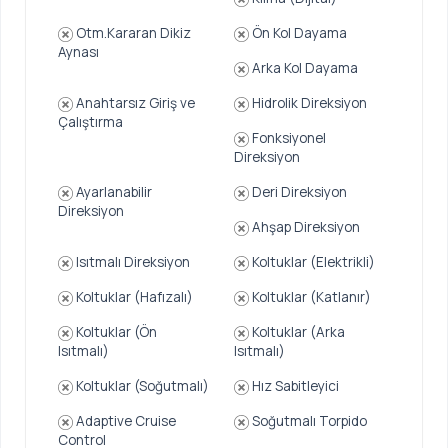
Otm.Kararan Dikiz
Ön Kol Dayama
Aynası
Arka Kol Dayama
Anahtarsız Giriş ve
Hidrolik Direksiyon
Çalıştırma
Fonksiyonel
Direksiyon
Ayarlanabilir
Deri Direksiyon
Direksiyon
Ahşap Direksiyon
Isıtmalı Direksiyon
Koltuklar (Elektrikli)
Koltuklar (Hafızalı)
Koltuklar (Katlanır)
Koltuklar (Ön
Koltuklar (Arka
Isıtmalı)
Isıtmalı)
Koltuklar (Soğutmalı)
Hız Sabitleyici
Adaptive Cruise
Soğutmalı Torpido
Control