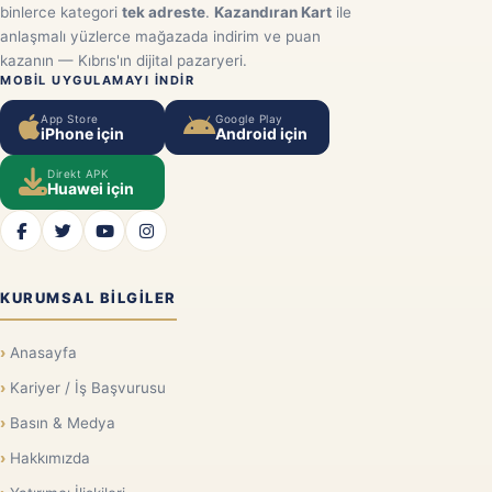
binlerce kategori
tek adreste
.
Kazandıran Kart
ile
anlaşmalı yüzlerce mağazada indirim ve puan
kazanın — Kıbrıs'ın dijital pazaryeri.
MOBIL UYGULAMAYI INDIR
App Store
Google Play
iPhone için
Android için
Direkt APK
Huawei için
KURUMSAL BILGILER
Anasayfa
Kariyer / İş Başvurusu
Basın & Medya
Hakkımızda