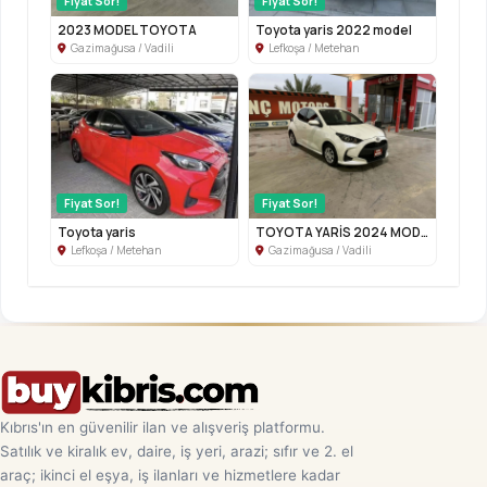
Fiyat Sor!
Fiyat Sor!
2023 MODEL TOYOTA
Toyota yaris 2022 model
Gazimağusa / Vadili
Lefkoşa / Metehan
Fiyat Sor!
Fiyat Sor!
Toyota yaris
TOYOTA YARİS 2024 MODEL 1.000 CC
Lefkoşa / Metehan
Gazimağusa / Vadili
Kıbrıs'ın en güvenilir ilan ve alışveriş platformu.
Satılık ve kiralık ev, daire, iş yeri, arazi; sıfır ve 2. el
araç; ikinci el eşya, iş ilanları ve hizmetlere kadar