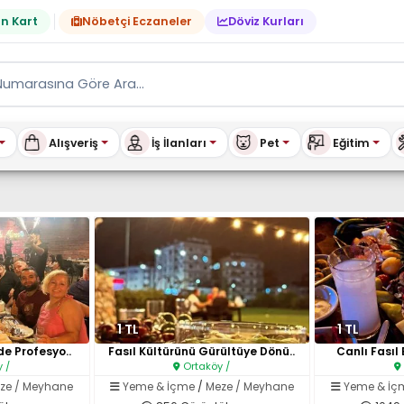
n Kart
Nöbetçi Eczaneler
Döviz Kurları
Alışveriş
İş İlanları
Pet
Eğitim
tılık & Kiralık Ev, Araç, E
1 TL
1 TL
de Profesyo..
Fasıl Kültürünü Gürültüye Dönü..
Canlı Fasıl 
 /
Ortaköy /
ze / Meyhane
Yeme & İçme
/
Meze / Meyhane
Yeme & İç