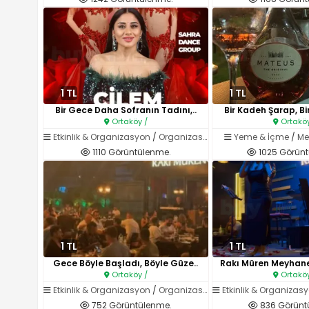
1 TL
1 TL
Bir Gece Daha Sofranın Tadını,..
Bir Kadeh Şarap, Bi
Ortaköy /
Ortaköy
Etkinlik & Organizasyon
/
Organizasyon Hizmetleri (Ses / Işık / Catering)
Yeme & İçme
/
Me
1110 Görüntülenme.
1025 Görünt
1 TL
1 TL
Gece Böyle Başladı, Böyle Güze..
Rakı Müren Meyhanes
Ortaköy /
Ortaköy
Etkinlik & Organizasyon
/
Organizasyon Hizmetleri (Ses / Işık / Catering)
Etkinlik & Organizas
752 Görüntülenme.
836 Görünt