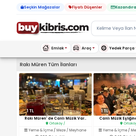
Seçkin Mağazalar
Fiyatı Düşenler
Kazandıra
Emlak
Araç
Yedek Parça
Kıbrıs İlan Platformu | Sa
Rakı Müren Tüm İlanları
1 TL
1 TL
Rakı Müren' de Canlı Müzik Var..
Canlı Müzik Eşliğin
Ortaköy /
Ortaköy
Yeme & İçme
/
Meze / Meyhane
Yeme & İçme
/
Me