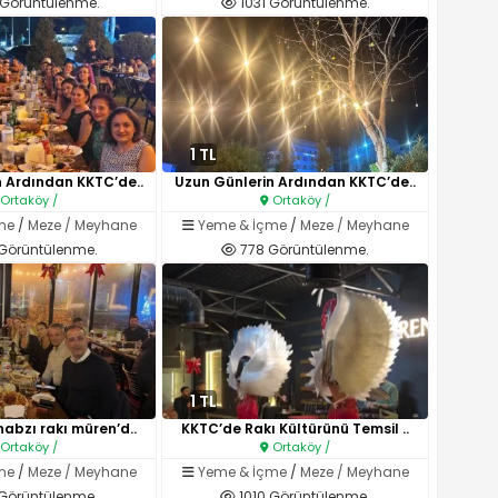
 Görüntülenme.
1031 Görüntülenme.
1 TL
n Ardından KKTC’de..
Uzun Günlerin Ardından KKTC’de..
Ortaköy /
Ortaköy /
me
/
Meze / Meyhane
Yeme & İçme
/
Meze / Meyhane
Görüntülenme.
778 Görüntülenme.
1 TL
nabzı rakı müren’d..
KKTC’de Rakı Kültürünü Temsil ..
Ortaköy /
Ortaköy /
me
/
Meze / Meyhane
Yeme & İçme
/
Meze / Meyhane
 Görüntülenme.
1010 Görüntülenme.