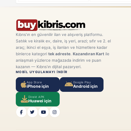
Kıbrıs'ın en güvenilir ilan ve alışveriş platformu.
Satılık ve kiralık ev, daire, iş yeri, arazi; sıfır ve 2. el
araç; ikinci el eşya, iş ilanları ve hizmetlere kadar
binlerce kategori
tek adreste
.
Kazandıran Kart
ile
anlaşmalı yüzlerce mağazada indirim ve puan
kazanın — Kıbrıs'ın dijital pazaryeri.
MOBIL UYGULAMAYI INDIR
App Store
Google Play
iPhone için
Android için
Direkt APK
Huawei için