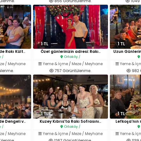
ülenme.
856 Görüntülenme.
1049
1 TL
1 TL
e Rakı Kült..
Özel günlerinizin adresi: Rakı..
Uzun Günleri
 /
Ortaköy /
ze / Meyhane
Yeme & İçme
/
Meze / Meyhane
Yeme & İç
ülenme.
757 Görüntülenme.
982 
1 TL
1 TL
e Dengeli v..
Kuzey Kıbrıs’ta Rakı Sofrasını..
Lefkoşa’nın 
 /
Ortaköy /
ze / Meyhane
Yeme & İçme
/
Meze / Meyhane
Yeme & İç
ülenme.
1267 Görüntülenme.
1139