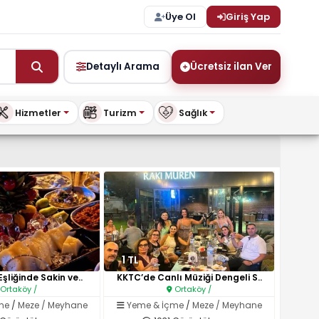
Üye Ol
Giriş Yap
Detaylı Arama
Ücretsiz ilan Ver
Hizmetler
Turizm
Sağlık
şya ve Daha Fazlası – BuyKi
1 TL
Eşliğinde Sakin ve..
KKTC’de Canlı Müziği Dengeli S..
Ortaköy /
Ortaköy /
me
/
Meze / Meyhane
Yeme & İçme
/
Meze / Meyhane