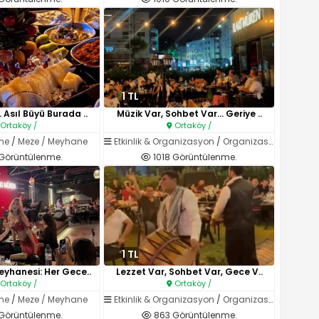
1 TL
 Asıl Büyü Burada ..
Müzik Var, Sohbet Var… Geriye ..
Ortaköy /
Ortaköy /
me
/
Meze / Meyhane
Etkinlik & Organizasyon
/
Organizasyon Hizmetleri (Ses / Işık / Catering)
Görüntülenme.
1018 Görüntülenme.
1 TL
eyhanesi: Her Gece..
Lezzet Var, Sohbet Var, Gece V..
Ortaköy /
Ortaköy /
me
/
Meze / Meyhane
Etkinlik & Organizasyon
/
Organizasyon Hizmetleri (Ses / Işık / Catering)
 Görüntülenme.
863 Görüntülenme.