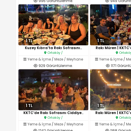
996 Görüntülenme.
949 Görünt
1 TL
1 TL
Kuzey Kıbrıs’ta Rakı Sofrasını..
Rakı Müren | KKTC’d
Ortaköy /
Ortaköy
Yeme & İçme
/
Meze / Meyhane
Yeme & İçme
/
Me
929 Görüntülenme.
1171 Görünt
1 TL
1 TL
KKTC’de Rakı Sofrasını Ciddiye..
Rakı Müren | KKTC’d
Ortaköy /
Ortaköy
Yeme & İçme
/
Meze / Meyhane
Yeme & İçme
/
Me
1242 Görüntülenme.
1168 Görünt