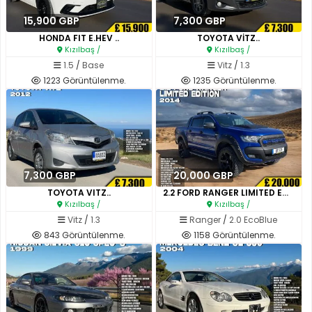
15,900 GBP
7,300 GBP
HONDA FIT E.HEV ..
TOYOTA VİTZ..
Kızılbaş /
Kızılbaş /
1.5
/
Base
Vitz
/
1.3
1223 Görüntülenme.
1235 Görüntülenme.
7,300 GBP
20,000 GBP
TOYOTA VITZ..
2.2 FORD RANGER LIMITED EDITI..
Kızılbaş /
Kızılbaş /
Vitz
/
1.3
Ranger
/
2.0 EcoBlue
843 Görüntülenme.
1158 Görüntülenme.