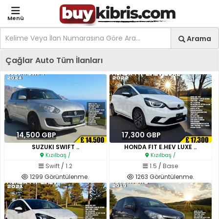
Menü
Site içi arama
Ara
Arama
Kıbrıs İlan Platformu | Sa
Çağlar Auto Tüm İlanları
14,500 GBP
17,300 GBP
SUZUKI SWIFT ..
HONDA FIT E.HEV LUXE ..
Kızılbaş /
Kızılbaş /
Swift
/
1.2
1.5
/
Base
1299 Görüntülenme.
1263 Görüntülenme.