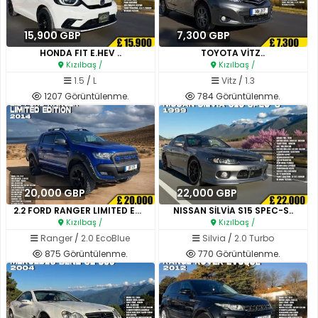
15,900 GBP
7,300 GBP
HONDA FIT E.HEV ..
TOYOTA VİTZ..
Kızılbaş /
Kızılbaş /
1.5
/
L
Vitz
/
1.3
1207 Görüntülenme.
784 Görüntülenme.
20,000 GBP
22,000 GBP
2.2 FORD RANGER LIMITED EDITIO..
NISSAN SİLVİA S15 SPEC-S..
Kızılbaş /
Kızılbaş /
Ranger
/
2.0 EcoBlue
Silvia
/
2.0 Turbo
875 Görüntülenme.
770 Görüntülenme.