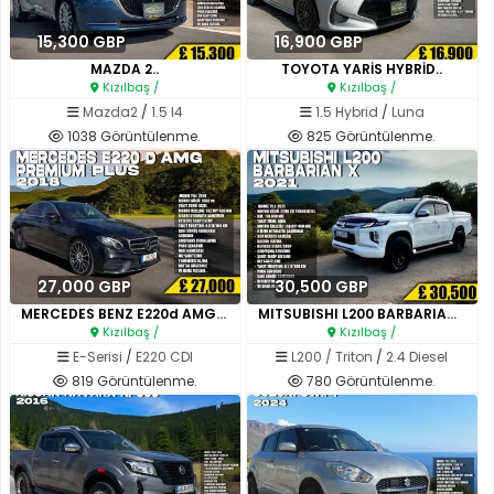
15,300 GBP
16,900 GBP
MAZDA 2..
TOYOTA YARİS HYBRİD..
Kızılbaş /
Kızılbaş /
Mazda2
/
1.5 I4
1.5 Hybrid
/
Luna
1038 Görüntülenme.
825 Görüntülenme.
27,000 GBP
30,500 GBP
MERCEDES BENZ E220d AMG PREMI..
MITSUBISHI L200 BARBARIAN X..
Kızılbaş /
Kızılbaş /
E-Serisi
/
E220 CDI
L200 / Triton
/
2.4 Diesel
819 Görüntülenme.
780 Görüntülenme.