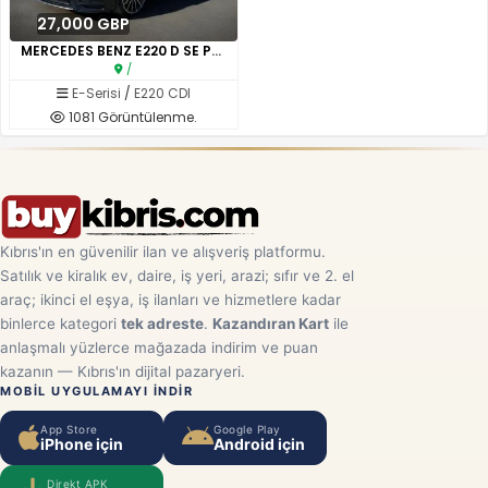
27,000 GBP
MERCEDES BENZ E220 D SE PREMIU..
/
E-Serisi
/
E220 CDI
1081 Görüntülenme.
Kıbrıs'ın en güvenilir ilan ve alışveriş platformu.
Satılık ve kiralık ev, daire, iş yeri, arazi; sıfır ve 2. el
araç; ikinci el eşya, iş ilanları ve hizmetlere kadar
binlerce kategori
tek adreste
.
Kazandıran Kart
ile
anlaşmalı yüzlerce mağazada indirim ve puan
kazanın — Kıbrıs'ın dijital pazaryeri.
MOBIL UYGULAMAYI INDIR
App Store
Google Play
iPhone için
Android için
Direkt APK