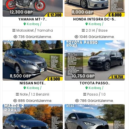
12,300 GBP
8,000 GBP
YAMAHA MT-7..
HONDA INTEGRA DC-5..
Kızılbaş /
Kızılbaş /
Motosiklet
/
Yamaha
2.0 I4
/
Base
736 Görüntülenme.
1046 Görüntülenme.
8,500 GBP
10,750 GBP
NISSAN NOTE..
TOYOTA PASSO..
Kızılbaş /
Kızılbaş /
Note
/
1.2 Benzinli
Passo
/
1.0
886 Görüntülenme.
786 Görüntülenme.