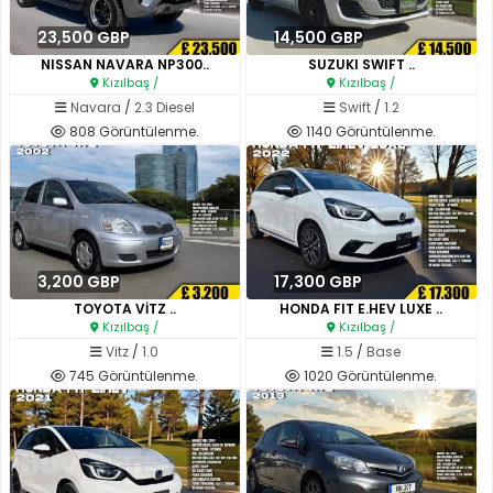
23,500 GBP
14,500 GBP
NISSAN NAVARA NP300..
SUZUKI SWIFT ..
Kızılbaş /
Kızılbaş /
Navara
/
2.3 Diesel
Swift
/
1.2
808 Görüntülenme.
1140 Görüntülenme.
3,200 GBP
17,300 GBP
TOYOTA VİTZ ..
HONDA FIT E.HEV LUXE ..
Kızılbaş /
Kızılbaş /
Vitz
/
1.0
1.5
/
Base
745 Görüntülenme.
1020 Görüntülenme.