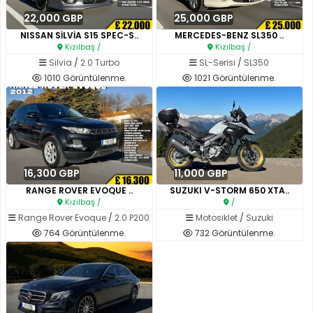
22,000 GBP
25,000 GBP
NISSAN SİLVİA S15 SPEC-S..
MERCEDES-BENZ SL350 ..
Kızılbaş /
Kızılbaş /
Silvia
/
2.0 Turbo
SL-Serisi
/
SL350
1010 Görüntülenme.
1021 Görüntülenme.
16,300 GBP
11,000 GBP
RANGE ROVER EVOQUE ..
SUZUKI V-STORM 650 XTA..
Kızılbaş /
/
Range Rover Evoque
/
2.0 P200
Motosiklet
/
Suzuki
764 Görüntülenme.
732 Görüntülenme.