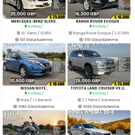
25,000 GBP
16,300 GBP
MERCEDES-BENZ SL350..
RANGE ROVER EVOQUE ..
Kızılbaş /
Kızılbaş /
SL-Serisi
/
SL350
Range Rover Evoque
/
2.0 D165
911 Görüntülenme.
1119 Görüntülenme.
10,500 GBP
25,000 GBP
NISSAN NOTE..
TOYOTA LAND CRUISER VX LIMITED..
Kızılbaş /
Kızılbaş /
Note
/
1.2 Benzinli
2.7 Petrol
/
Adventure
1083 Görüntülenme.
1049 Görüntülenme.