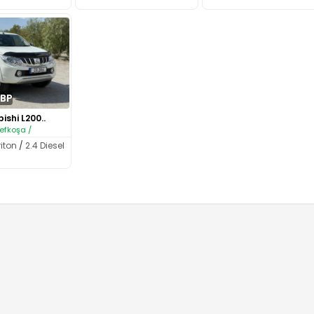
GBP
ishi L200..
efkoşa /
riton
/
2.4 Diesel