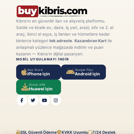
Kıbrıs'ın en güvenilir ilan ve alışveriş platformu.
Satılık ve kiralık ev, daire, iş yeri, arazi; sıfır ve 2. el
araç; ikinci el eşya, iş ilanları ve hizmetlere kadar
binlerce kategori
tek adreste
.
Kazandıran Kart
ile
anlaşmalı yüzlerce mağazada indirim ve puan
kazanın — Kıbrıs'ın dijital pazaryeri.
MOBIL UYGULAMAYI INDIR
App Store
Google Play
iPhone için
Android için
Direkt APK
Huawei için
SSL Güvenli Ödeme
KVKK Uyumlu
7/24 Destek