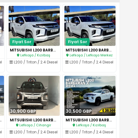
Fiyat Sor
Fiyat Sor
MİTSUBISHI L200 BARBARIAN X 2..
MİTSUBISHI L200 BARBARIAN X 2..
Lefkoşa / Kızılbaş
Lefkoşa / Lefkoşa Merkez
el
L200 / Triton
/
2.4 Diesel
L200 / Triton
/
2.4 Diesel
30,900 GBP
30,500 GBP
00 Barbarian X ..
MITSUBISHI L200 BARBARIAN X..
MITSUBISHI L200 BARBARIAN X..
Lefkoşa / Cihangir
Lefkoşa / Kızılbaş
el
L200 / Triton
/
2.4 Diesel
L200 / Triton
/
2.4 Diesel