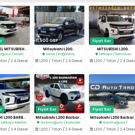
11,500 GBP
r
Fiyat Sor
2019 MODEL MİTSUBİSHİ L-200..
Mitsubishi L200..
MİTSUBİSHİ L200..
ğusa / Vadili
Girne / Doğanköy
Lefkoşa / Demirhan
riton
/
2.4 Diesel
L200 / Triton
/
2.4 Diesel
L200 / Triton
/
2.4 Dies
r
Fiyat Sor
Fiyat Sor
MİTSUBISHI L200 BARBARIAN 2.2..
Mitsubishi L200 Barbarian 4 Li..
Mitsubishi L2
/ Lefkoşa Merkez
Gazimağusa / Korkuteli
Gazimağusa /
riton
/
2.4 Diesel
L200 / Triton
/
2.4 Diesel
L200 / Triton
/
2.4 Dies