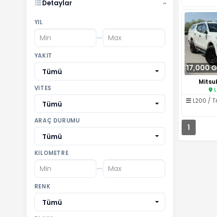
Detaylar
›
YIL
—
YAKIT
17,000 
Tümü
Mitsub
VITES
L
L200 / T
Tümü
ARAÇ DURUMU
1
Tümü
KILOMETRE
—
RENK
Tümü