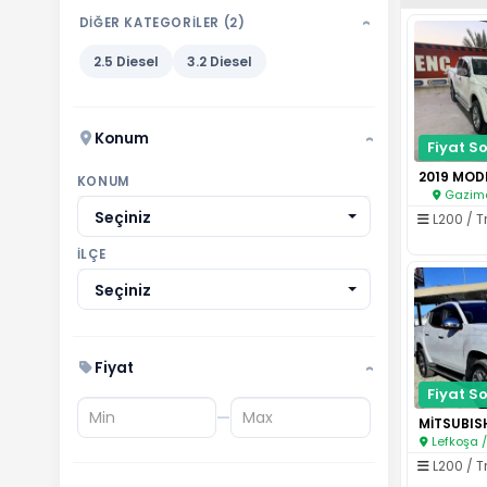
DİĞER KATEGORİLER (2)
›
2.5 Diesel
3.2 Diesel
Konum
›
Fiyat So
KONUM
Gazima
Seçiniz
L200 / T
İLÇE
Seçiniz
Fiyat
›
Fiyat So
—
Lefkoşa 
L200 / T