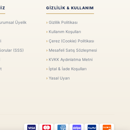
IZ
GIZLILIK & KULLANIM
urumsal Üyelik
Gizlilik Politikası
Kullanım Koşulları
i
Çerez (Cookie) Politikası
Sorular (SSS)
Mesafeli Satış Sözleşmesi
i
KVKK Aydınlatma Metni
t
İptal & İade Koşulları
Yasal Uyarı