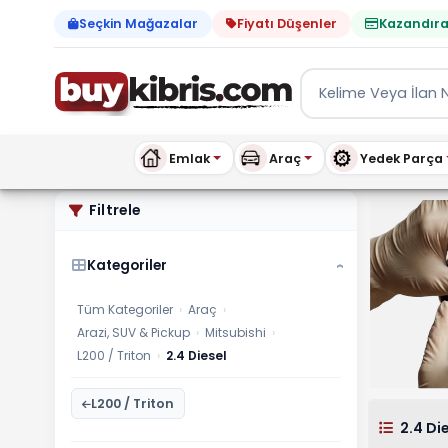
Seçkin Mağazalar
Fiyatı Düşenler
Kazandıra
Emlak
Araç
Yedek Parça
Arazi, SUV & Pickup 2.4 Di
Filtrele
Kategoriler
›
Tüm Kategoriler
›
Araç
›
Arazi, SUV & Pickup
›
Mitsubishi
›
L200 / Triton
›
2.4 Diesel
L200 / Triton
2.4 Di