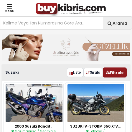
Menü
Site içi arama
Ara
Arama
Suzuki | buykibris.com
Suzuki
Filtrele
Liste
Sırala
2000 Suzuki Bandit..
SUZUKI V-STORM 650 XTA..
Gazimağusa / Geçitkale
Lefkoşa /