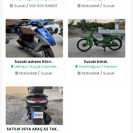
Suzuki
/
GSF 600 BANDİT
Motosiklet
/
Suzuki
Suzuki adress 50cc..
Suzuki bördi..
Lefkoşa / Küçük Kaymaklı
Gazimağusa / Serdarlı
Motosiklet
/
Suzuki
Motosiklet
/
Suzuki
SATILIK VEYA ARAÇ İLE TAKAS O..