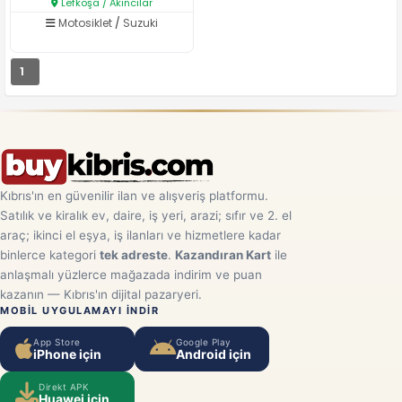
Lefkoşa / Akıncılar
Motosiklet
/
Suzuki
1
Kıbrıs'ın en güvenilir ilan ve alışveriş platformu.
Satılık ve kiralık ev, daire, iş yeri, arazi; sıfır ve 2. el
araç; ikinci el eşya, iş ilanları ve hizmetlere kadar
binlerce kategori
tek adreste
.
Kazandıran Kart
ile
anlaşmalı yüzlerce mağazada indirim ve puan
kazanın — Kıbrıs'ın dijital pazaryeri.
MOBIL UYGULAMAYI INDIR
App Store
Google Play
iPhone için
Android için
Direkt APK
Huawei için