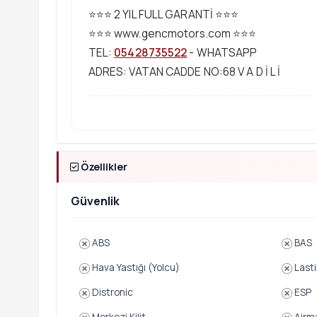
⭐⭐⭐ 2 YIL FULL GARANTİ ⭐⭐⭐
⭐⭐⭐ www.gencmotors.com ⭐⭐⭐
TEL:
05428735522
- WHATSAPP
ADRES: VATAN CADDE NO:68 V A D İ L İ
Özellikler
Güvenlik
ABS
BAS
Hava Yastığı (Yolcu)
Lasti
Distronic
ESP