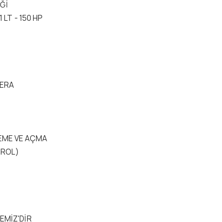
Ğİ
 LT - 150 HP
MERA
LEME VE AÇMA
TROL)
YEMİZ'DİR