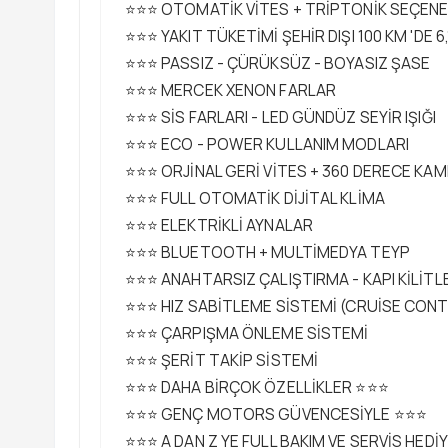
⭐⭐⭐ OTOMATİK VİTES + TRİPTONİK SEÇENE
⭐⭐⭐ YAKIT TÜKETİMİ ŞEHİR DIŞI 100 KM 'DE 6,1
⭐⭐⭐ PASSIZ - ÇÜRÜKSÜZ - BOYASIZ ŞASE
⭐⭐⭐ MERCEK XENON FARLAR
⭐⭐⭐ SİS FARLARI - LED GÜNDÜZ SEYİR IŞIĞI
⭐⭐⭐ ECO - POWER KULLANIM MODLARI
⭐⭐⭐ ORJİNAL GERİ VİTES + 360 DERECE KA
⭐⭐⭐ FULL OTOMATİK DİJİTAL KLİMA
⭐⭐⭐ ELEKTRİKLİ AYNALAR
⭐⭐⭐ BLUETOOTH + MULTİMEDYA TEYP
⭐⭐⭐ ANAHTARSIZ ÇALIŞTIRMA - KAPI KİLİT
⭐⭐⭐ HIZ SABİTLEME SİSTEMİ (CRUİSE CON
⭐⭐⭐ ÇARPIŞMA ÖNLEME SİSTEMİ
⭐⭐⭐ ŞERİT TAKİP SİSTEMİ
⭐⭐⭐ DAHA BİRÇOK ÖZELLİKLER ⭐⭐⭐
⭐⭐⭐ GENÇ MOTORS GÜVENCESİYLE ⭐⭐⭐
⭐⭐⭐ A DAN Z YE FULL BAKIM VE SERVİS HEDİ