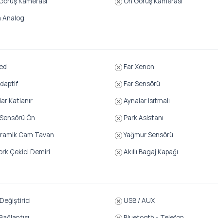
Görüş Kamerası
Ön Görüş Kamerası
a Analog
ed
Far Xenon
daptif
Far Sensörü
ar Katlanır
Aynalar Isıtmalı
 Sensörü Ön
Park Asistanı
ramik Cam Tavan
Yağmur Sensörü
k Çekici Demiri
Akıllı Bagaj Kapağı
eğiştirici
USB / AUX
Bağlantısı
Bluetooth - Telefon