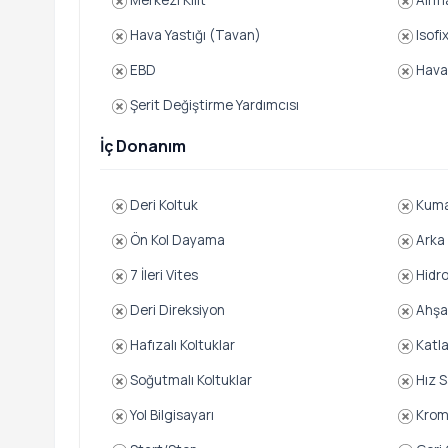
Merkezi Kilit
Airm
Hava Yastığı (Tavan)
Isofi
EBD
Hava 
Şerit Değiştirme Yardımcısı
İç Donanım
Deri Koltuk
Kuma
Ön Kol Dayama
Arka
7 İleri Vites
Hidro
Deri Direksiyon
Ahşap
Hafızalı Koltuklar
Katla
Soğutmalı Koltuklar
Hız S
Yol Bilgisayarı
Krom