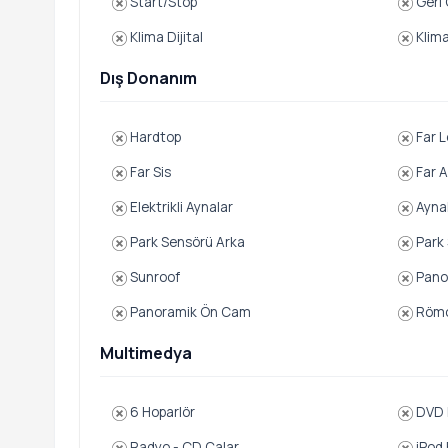
Start/Stop
Geri 
Klima Dijital
Klim
Dış Donanım
Hardtop
Far L
Far Sis
Far A
Elektrikli Aynalar
Aynal
Park Sensörü Arka
Park
Sunroof
Pano
Panoramik Ön Cam
Römor
Multimedya
6 Hoparlör
DVD D
Radyo - CD Çalar
iPod 