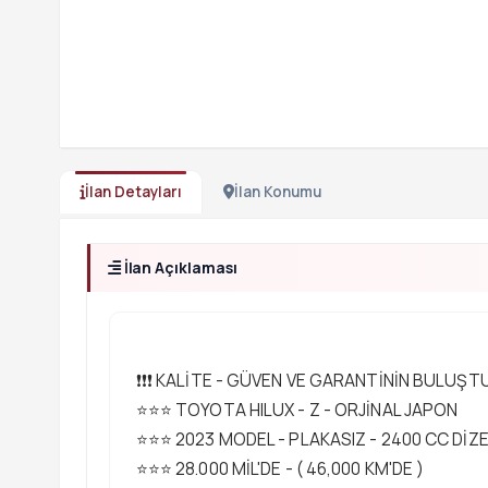
İlan Detayları
İlan Konumu
İlan Açıklaması
❗❗❗ KALİTE - GÜVEN VE GARANTİNİN BULUŞT
⭐⭐⭐ TOYOTA HILUX - Z - ORJİNAL JAPON
⭐⭐⭐ 2023 MODEL - PLAKASIZ - 2400 CC DİZ
⭐⭐⭐ 28.000 MİL'DE - ( 46,000 KM'DE )