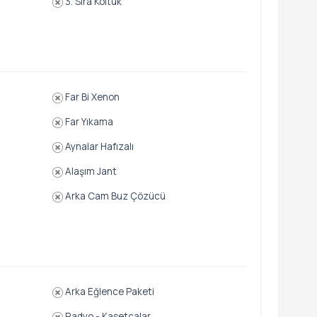
3. Sıra Koltuk
Far Bi Xenon
Far Yıkama
Aynalar Hafızalı
Alaşım Jant
Arka Cam Buz Çözücü
Arka Eğlence Paketi
Radyo - Kasetçalar