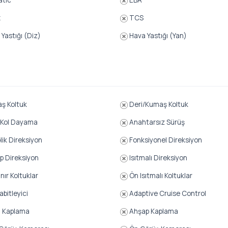
atic
EBA
x
TCS
Yastığı (Diz)
Hava Yastığı (Yan)
ş Koltuk
Deri/Kumaş Koltuk
 Kol Dayama
Anahtarsız Sürüş
lik Direksiyon
Fonksiyonel Direksiyon
 Direksiyon
Isıtmalı Direksiyon
nır Koltuklar
Ön Isıtmalı Koltuklar
abitleyici
Adaptive Cruise Control
 Kaplama
Ahşap Kaplama