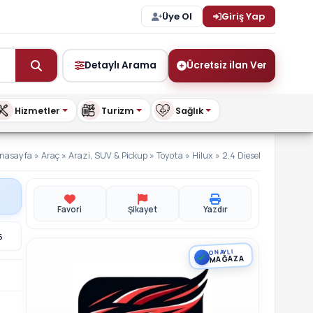
Üye Ol
Giriş Yap
Detaylı Arama
Ücretsiz ilan Ver
Hizmetler
Turizm
Sağlık
m
nasayfa
»
Araç
»
Arazi, SUV & Pickup
»
Toyota
»
Hilux
»
2.4 Diesel
Favori
Şikayet
Yazdır
6
ONAYLI
MAĞAZA