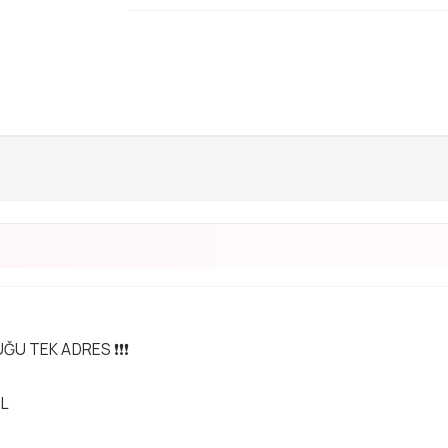
UĞU TEK ADRES ❗❗❗
EL