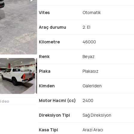
Vites
Otomatik
Araç durumu
2. El
Kilometre
46000
Renk
Beyaz
Plaka
Plakasız
Kimden
Galeriden
Motor Hacmi (cc)
2400
Video
Direksiyon Tipi
Sağ Direksiyon
Kasa Tipi
Arazi Aracı