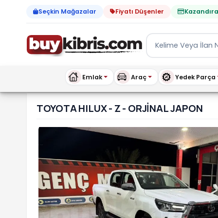
Seçkin Mağazalar
Fiyatı Düşenler
Kazandıra
Emlak
Araç
Yedek Parça
TOYOTA HILUX - Z - ORJİ
TOYOTA HILUX - Z - ORJİNAL JAPON