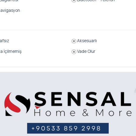
avigasyon
afsız
Aksesuarlı
a İçilmemiş
Vade Olur