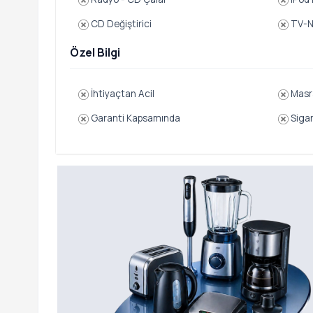
CD Değiştirici
TV-N
Özel Bilgi
İhtiyaçtan Acil
Masr
Garanti Kapsamında
Sigar