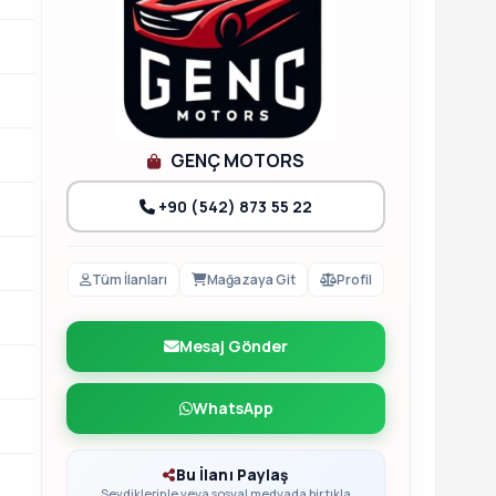
GENÇ MOTORS
+90 (542) 873 55 22
Tüm İlanları
Mağazaya Git
Profil
Mesaj Gönder
WhatsApp
Bu İlanı Paylaş
Sevdiklerinle veya sosyal medyada bir tıkla