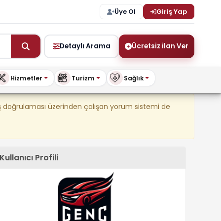
Üye Ol
Giriş Yap
Detaylı Arama
Ücretsiz ilan Ver
Hizmetler
Turizm
Sağlık
şya ve Daha Fazlası – BuyKi
riş doğrulaması üzerinden çalışan yorum sistemi de
Kullanıcı Profili