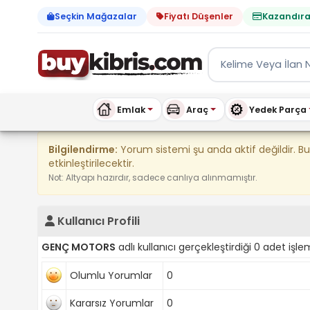
Seçkin Mağazalar
Fiyatı Düşenler
Kazandıra
Emlak
Araç
Yedek Parça
Kıbrıs İlan Platformu | Sa
Bilgilendirme:
Yorum sistemi şu anda aktif değildir. B
etkinleştirilecektir.
Not: Altyapı hazırdır, sadece canlıya alınmamıştır.
Kullanıcı Profili
GENÇ MOTORS
adlı kullanıcı gerçekleştirdiği 0 adet işle
Olumlu Yorumlar
0
Kararsız Yorumlar
0