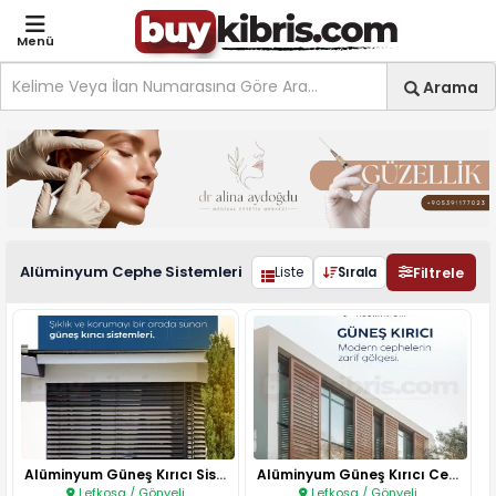
Menü
Site içi arama
Ara
Arama
Alüminyum Doğrama Alümin
Alüminyum Cephe Sistemleri
Filtrele
Liste
Sırala
Alüminyum Güneş Kırıcı Sisteml..
Alüminyum Güneş Kırıcı Cephe S..
Lefkoşa / Gönyeli
Lefkoşa / Gönyeli