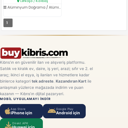
Lefkoşa / Kızılbaş
Alüminyum Doğrama
/
Alüminyum Cephe Sistemleri
1
Kıbrıs'ın en güvenilir ilan ve alışveriş platformu.
Satılık ve kiralık ev, daire, iş yeri, arazi; sıfır ve 2. el
araç; ikinci el eşya, iş ilanları ve hizmetlere kadar
binlerce kategori
tek adreste
.
Kazandıran Kart
ile
anlaşmalı yüzlerce mağazada indirim ve puan
kazanın — Kıbrıs'ın dijital pazaryeri.
MOBIL UYGULAMAYI INDIR
App Store
Google Play
iPhone için
Android için
Direkt APK
Huawei için