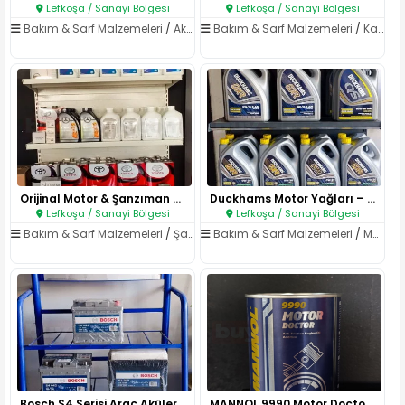
Lefkoşa / Sanayi Bölgesi
Lefkoşa / Sanayi Bölgesi
Bakım & Sarf Malzemeleri
/
Aküler
Bakım & Sarf Malzemeleri
/
Katkılar
Orijinal Motor & Şanzıman Yağl..
Duckhams Motor Yağları – Tam S..
Lefkoşa / Sanayi Bölgesi
Lefkoşa / Sanayi Bölgesi
Bakım & Sarf Malzemeleri
/
Şanzıman Yağları
Bakım & Sarf Malzemeleri
/
Motor Yağları
Bosch S4 Serisi Araç Aküleri –..
MANNOL 9990 Motor Doctor – Mot..