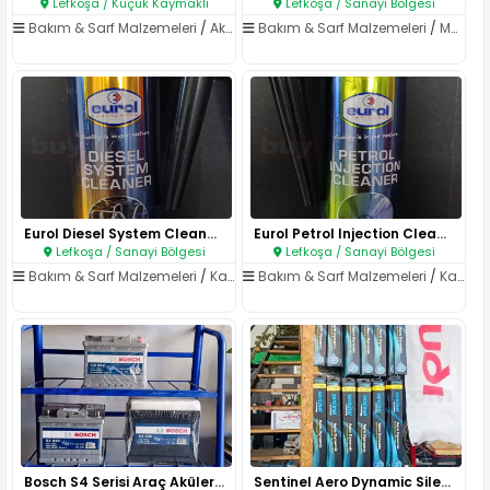
Lefkoşa / Küçük Kaymaklı
Lefkoşa / Sanayi Bölgesi
Bakım & Sarf Malzemeleri
/
Aküler
Bakım & Sarf Malzemeleri
/
Motor Yağları
Eurol Diesel System Cleaner – ..
Eurol Petrol Injection Cleaner..
Lefkoşa / Sanayi Bölgesi
Lefkoşa / Sanayi Bölgesi
Bakım & Sarf Malzemeleri
/
Katkılar
Bakım & Sarf Malzemeleri
/
Katkılar
Bosch S4 Serisi Araç Aküleri –..
Sentinel Aero Dynamic Silecek ..