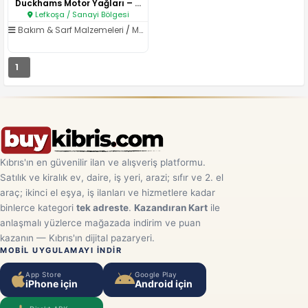
Duckhams Motor Yağları – Tam S..
Lefkoşa / Sanayi Bölgesi
Bakım & Sarf Malzemeleri
/
Motor Yağları
1
Kıbrıs'ın en güvenilir ilan ve alışveriş platformu.
Satılık ve kiralık ev, daire, iş yeri, arazi; sıfır ve 2. el
araç; ikinci el eşya, iş ilanları ve hizmetlere kadar
binlerce kategori
tek adreste
.
Kazandıran Kart
ile
anlaşmalı yüzlerce mağazada indirim ve puan
kazanın — Kıbrıs'ın dijital pazaryeri.
MOBIL UYGULAMAYI INDIR
App Store
Google Play
iPhone için
Android için