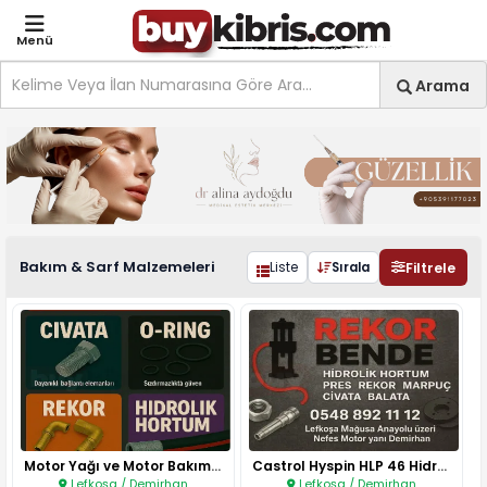
Menü
Site içi arama
Ara
Arama
Otomotiv Ekipmanları Bakı
Bakım & Sarf Malzemeleri
Filtrele
Liste
Sırala
Motor Yağı ve Motor Bakım Sıvı..
Castrol Hyspin HLP 46 Hidrolik..
Lefkoşa / Demirhan
Lefkoşa / Demirhan