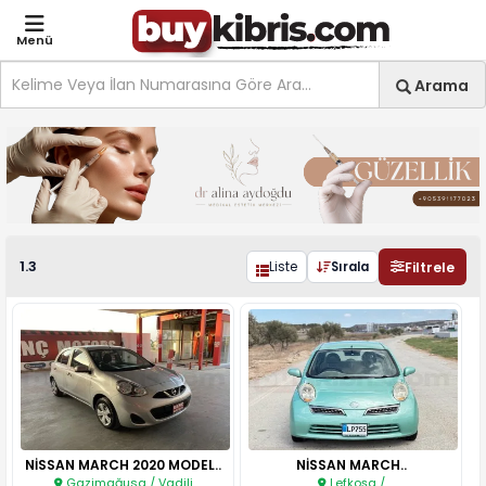
Menü
Site içi arama
Ara
Arama
Nissan 1.3 ilanları, fiyatl
1.3
Filtrele
Liste
Sırala
NİSSAN MARCH 2020 MODEL..
NİSSAN MARCH..
Gazimağusa / Vadili
Lefkoşa /