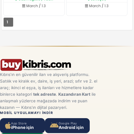
March
/
1.3
March
/
1.3
1
Kıbrıs'ın en güvenilir ilan ve alışveriş platformu.
Satılık ve kiralık ev, daire, iş yeri, arazi; sıfır ve 2. el
araç; ikinci el eşya, iş ilanları ve hizmetlere kadar
binlerce kategori
tek adreste
.
Kazandıran Kart
ile
anlaşmalı yüzlerce mağazada indirim ve puan
kazanın — Kıbrıs'ın dijital pazaryeri.
MOBIL UYGULAMAYI INDIR
App Store
Google Play
iPhone için
Android için