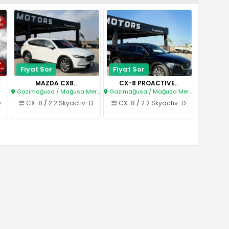
Fiyat Sor
Fiyat Sor
e..
MAZDA CX8..
CX-8 PROACTIVE..
i
Gazimağusa / Mağusa Merkez
Gazimağusa / Mağusa Merkez
D
CX-8
/
2.2 Skyactiv-D
CX-8
/
2.2 Skyactiv-D