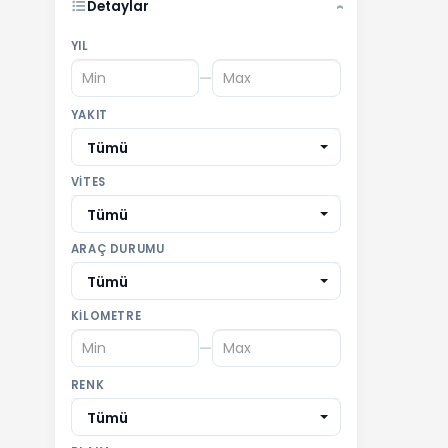
Detaylar
›
YIL
—
YAKIT
Tümü
VITES
Tümü
ARAÇ DURUMU
Tümü
KILOMETRE
—
RENK
Tümü