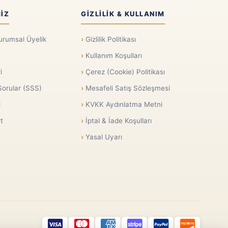
IZ
GIZLILIK & KULLANIM
urumsal Üyelik
Gizlilik Politikası
Kullanım Koşulları
i
Çerez (Cookie) Politikası
Sorular (SSS)
Mesafeli Satış Sözleşmesi
i
KVKK Aydınlatma Metni
t
İptal & İade Koşulları
Yasal Uyarı