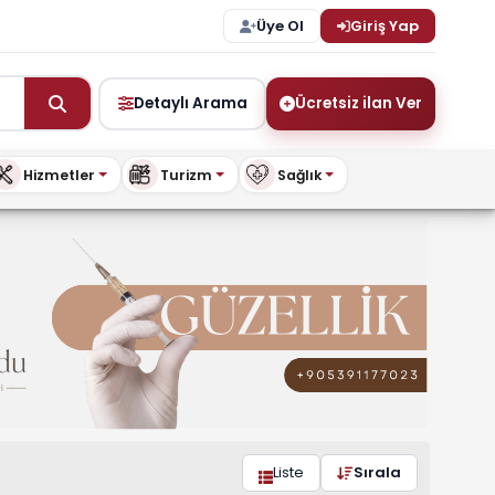
Üye Ol
Giriş Yap
Detaylı Arama
Ücretsiz ilan Ver
Hizmetler
Turizm
Sağlık
 | buykibris.com
Liste
Sırala