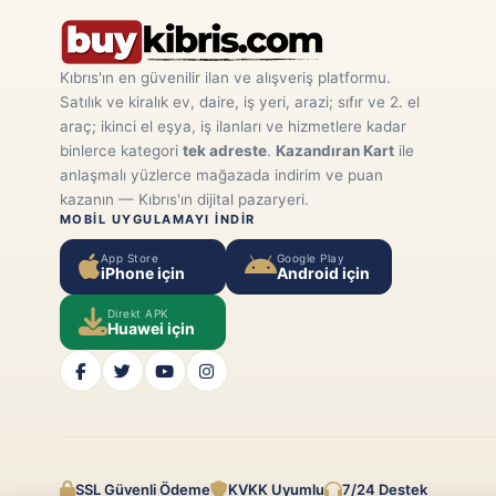
Kıbrıs'ın en güvenilir ilan ve alışveriş platformu.
Satılık ve kiralık ev, daire, iş yeri, arazi; sıfır ve 2. el
araç; ikinci el eşya, iş ilanları ve hizmetlere kadar
binlerce kategori
tek adreste
.
Kazandıran Kart
ile
anlaşmalı yüzlerce mağazada indirim ve puan
kazanın — Kıbrıs'ın dijital pazaryeri.
MOBIL UYGULAMAYI INDIR
App Store
Google Play
iPhone için
Android için
Direkt APK
Huawei için
SSL Güvenli Ödeme
KVKK Uyumlu
7/24 Destek