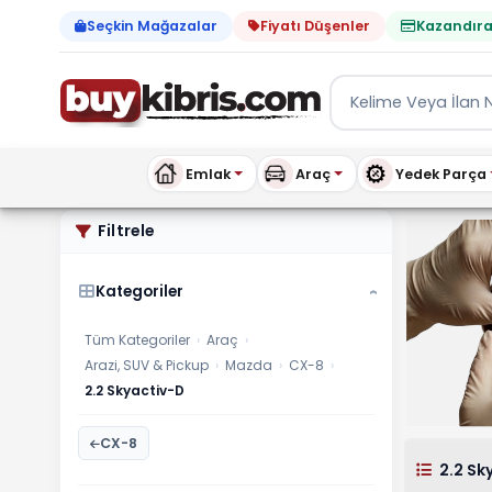
Seçkin Mağazalar
Fiyatı Düşenler
Kazandıra
Emlak
Araç
Yedek Parça
Mazda 2.2 Skyactiv-D ilanl
Filtrele
Kategoriler
›
Tüm Kategoriler
›
Araç
›
Arazi, SUV & Pickup
›
Mazda
›
CX-8
›
2.2 Skyactiv-D
CX-8
2.2 Sk