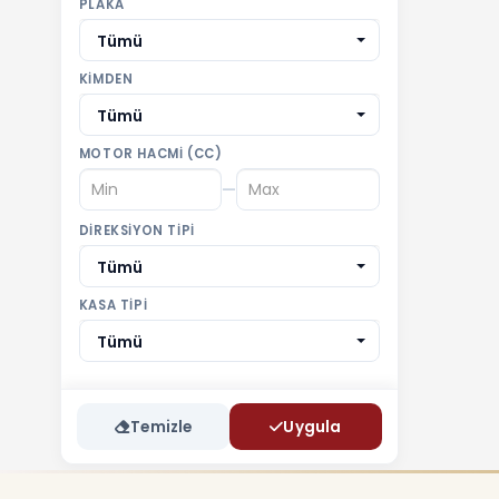
PLAKA
Tümü
KIMDEN
Tümü
MOTOR HACMI (CC)
—
DIREKSIYON TIPI
Tümü
KASA TIPI
Tümü
Temizle
Uygula