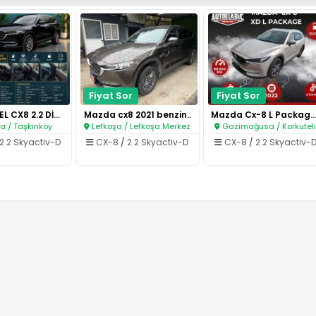
Fiyat Sor
Fiyat Sor
2022 MODEL CX8 2.2 DİZEL OTOMA..
Mazda cx8 2021 benzin..
Mazda Cx-8 L Packag
a / Taşkınköy
Lefkoşa / Lefkoşa Merkez
Gazimağusa / Korkutel
2.2 Skyactiv-D
CX-8
/
2.2 Skyactiv-D
CX-8
/
2.2 Skyactiv-