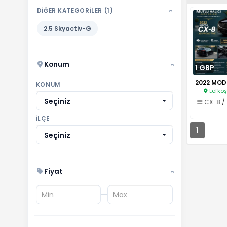
DİĞER KATEGORİLER (1)
›
2.5 Skyactiv-G
Konum
1 GBP
›
KONUM
Lefkoş
Seçiniz
CX-8
/
İLÇE
1
Seçiniz
Fiyat
›
—