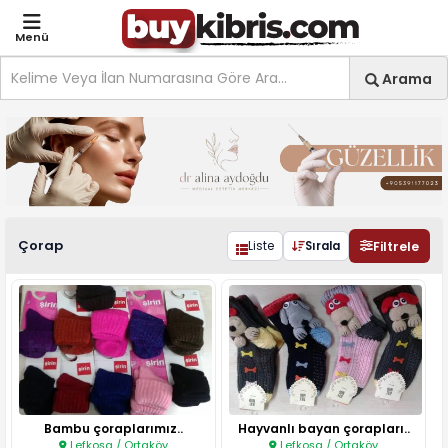
Menü
Site içi arama
Ara
Arama
Kadın Çorap ilanları, fiya
Çorap
Filtrele
Liste
Sırala
Bambu çoraplarımız..
Hayvanlı bayan çorapları..
Lefkoşa / Ortaköy
Lefkoşa / Ortaköy