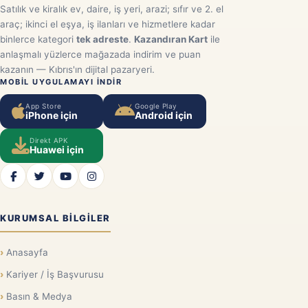
Satılık ve kiralık ev, daire, iş yeri, arazi; sıfır ve 2. el
araç; ikinci el eşya, iş ilanları ve hizmetlere kadar
binlerce kategori
tek adreste
.
Kazandıran Kart
ile
anlaşmalı yüzlerce mağazada indirim ve puan
kazanın — Kıbrıs'ın dijital pazaryeri.
MOBIL UYGULAMAYI INDIR
App Store
Google Play
iPhone için
Android için
Direkt APK
Huawei için
KURUMSAL BILGILER
Anasayfa
Kariyer / İş Başvurusu
Basın & Medya