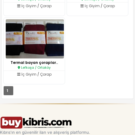
İç Giyim
/
Çorap
İç Giyim
/
Çorap
Termal bayan çoraplar..
Lefkoşa / Ortaköy
İç Giyim
/
Çorap
1
Kıbrıs'ın en güvenilir ilan ve alışveriş platformu.