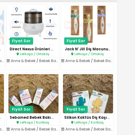
Fiyat Sor
Fiyat Sor
& park ya..
Direct Nexus Ürünleri Mağazamı..
Jack N’ Jill Diş Macunu..
Lefkoşa / Ortaköy
Lefkoşa / Ortaköy
ık
Anne & Bebek
/
Bebek Bakım & Sağlık
Anne & Bebek
/
Bebek Bakım & Sağlık
Fiyat Sor
Fiyat Sor
 ve Tarak Set..
Sebamed Bebek Bakım Ürünleri..
Silikon Kaktüs Diş Kaşıyıcı..
Lefkoşa / Kızılbaş
Lefkoşa / Kızılbaş
ık
Anne & Bebek
/
Bebek Bakım & Sağlık
Anne & Bebek
/
Bebek Bakım & Sağlık