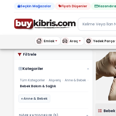
Seçkin Mağazalar
Fiyatı Düşenler
Kazandıra
Emlak
Araç
Yedek Parça
Anne & Bebek Bebek Bakım 
Filtrele
Kategoriler
›
Tüm Kategoriler
›
Alışveriş
›
Anne & Bebek
›
Bebek Bakım & Sağlık
Anne & Bebek
Bebek 
DİĞER KATEGORİLER (5)
›