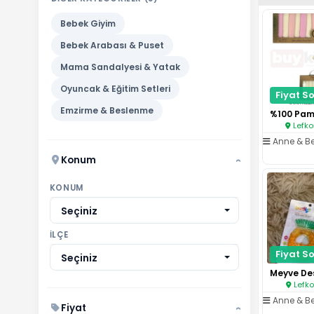
Bebek Giyim
Bebek Arabası & Puset
Mama Sandalyesi & Yatak
Oyuncak & Eğitim Setleri
Fiyat So
Emzirme & Beslenme
Lefko
Anne & B
Konum
›
KONUM
Seçiniz
İLÇE
Fiyat So
Seçiniz
Lefko
Anne & B
Fiyat
›