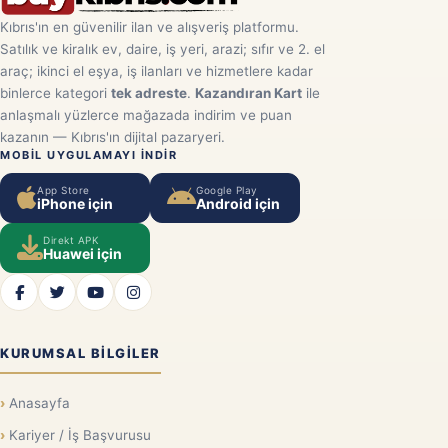
Kıbrıs'ın en güvenilir ilan ve alışveriş platformu.
Satılık ve kiralık ev, daire, iş yeri, arazi; sıfır ve 2. el
araç; ikinci el eşya, iş ilanları ve hizmetlere kadar
binlerce kategori
tek adreste
.
Kazandıran Kart
ile
anlaşmalı yüzlerce mağazada indirim ve puan
kazanın — Kıbrıs'ın dijital pazaryeri.
MOBIL UYGULAMAYI INDIR
App Store
Google Play
iPhone için
Android için
Direkt APK
Huawei için
KURUMSAL BILGILER
Anasayfa
Kariyer / İş Başvurusu