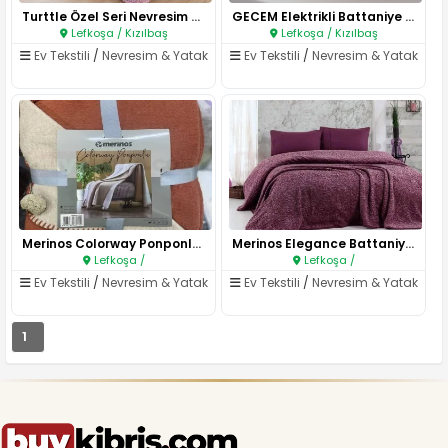
Turttle Özel Seri Nevresim Tak..
GECEM Elektrikli Battaniye – Ç..
Lefkoşa / Kızılbaş
Lefkoşa / Kızılbaş
Ev Tekstili
/
Nevresim & Yatak
Ev Tekstili
/
Nevresim & Yatak
Merinos Colorway Ponponlu Batt..
Merinos Elegance Battaniye il..
Lefkoşa /
Lefkoşa /
Ev Tekstili
/
Nevresim & Yatak
Ev Tekstili
/
Nevresim & Yatak
1