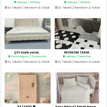
Lefkoşa / Ortaköy
Lefkoşa / Ortaköy
Ev Tekstili
/
Nevresim & Yatak
Ev Tekstili
/
Nevresim & Yatak
Çift kisilik yatak..
NEVRESİM TAKIM..
Gazimağusa / Güvercinlik
Lefkoşa / Demirhan
Ev Tekstili
/
Nevresim & Yatak
Ev Tekstili
/
Nevresim & Yatak
BATANİYE 🤎..
Kanz Welsoft Bebek Nevresim Ta..