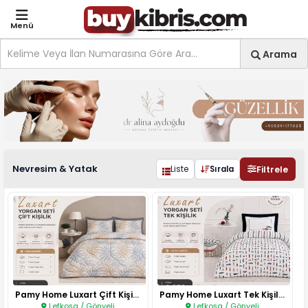
Menü
Site içi arama
Ara
Arama
Ev & Yaşam Nevresim & Yat
Nevresim & Yatak
Filtrele
Liste
Sırala
Pamy Home Luxart Çift Kişilik ..
Pamy Home Luxart Tek Kişilik Y..
Lefkoşa / Gönyeli
Lefkoşa / Gönyeli