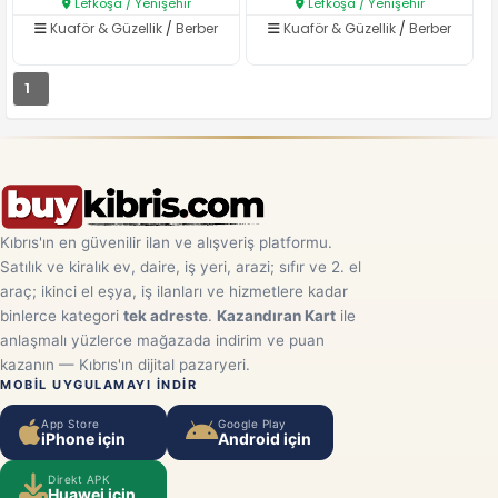
Lefkoşa / Yenişehir
Lefkoşa / Yenişehir
Kuaför & Güzellik
/
Berber
Kuaför & Güzellik
/
Berber
1
Kıbrıs'ın en güvenilir ilan ve alışveriş platformu.
Satılık ve kiralık ev, daire, iş yeri, arazi; sıfır ve 2. el
araç; ikinci el eşya, iş ilanları ve hizmetlere kadar
binlerce kategori
tek adreste
.
Kazandıran Kart
ile
anlaşmalı yüzlerce mağazada indirim ve puan
kazanın — Kıbrıs'ın dijital pazaryeri.
MOBIL UYGULAMAYI INDIR
App Store
Google Play
iPhone için
Android için
Direkt APK
Huawei için