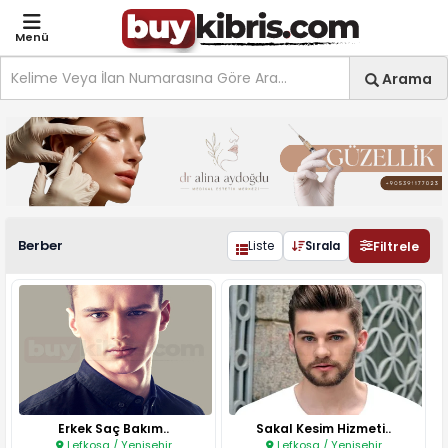
Menü
Site içi arama
Ara
Arama
Hizmetler Berber ilanları,
Berber
Filtrele
Liste
Sırala
Erkek Saç Bakım..
Sakal Kesim Hizmeti..
Lefkoşa / Yenişehir
Lefkoşa / Yenişehir