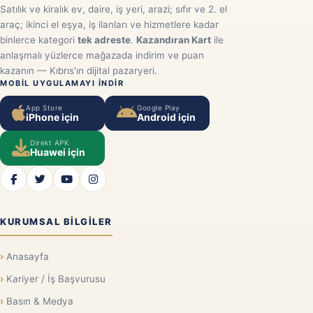
Satılık ve kiralık ev, daire, iş yeri, arazi; sıfır ve 2. el
araç; ikinci el eşya, iş ilanları ve hizmetlere kadar
binlerce kategori
tek adreste
.
Kazandıran Kart
ile
anlaşmalı yüzlerce mağazada indirim ve puan
kazanın — Kıbrıs'ın dijital pazaryeri.
MOBIL UYGULAMAYI INDIR
App Store
Google Play
iPhone için
Android için
Direkt APK
Huawei için
KURUMSAL BILGILER
Anasayfa
Kariyer / İş Başvurusu
Basın & Medya