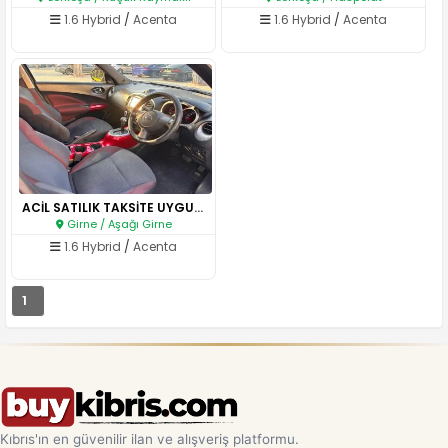
1.6 Hybrid
/
Acenta
1.6 Hybrid
/
Acenta
ACİL SATILIK TAKSİTE UYGUN NİS..
Girne / Aşağı Girne
1.6 Hybrid
/
Acenta
1
Kıbrıs'ın en güvenilir ilan ve alışveriş platformu.