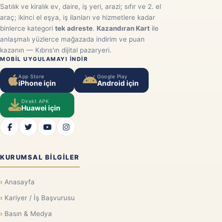
Satılık ve kiralık ev, daire, iş yeri, arazi; sıfır ve 2. el
araç; ikinci el eşya, iş ilanları ve hizmetlere kadar
binlerce kategori
tek adreste
.
Kazandıran Kart
ile
anlaşmalı yüzlerce mağazada indirim ve puan
kazanın — Kıbrıs'ın dijital pazaryeri.
MOBIL UYGULAMAYI INDIR
App Store
Google Play
iPhone için
Android için
Direkt APK
Huawei için
KURUMSAL BILGILER
Anasayfa
Kariyer / İş Başvurusu
Basın & Medya