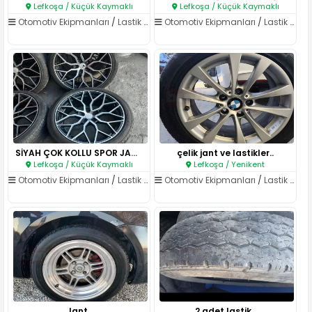
Lefkoşa / Küçük Kaymaklı
Lefkoşa / Küçük Kaymaklı
Otomotiv Ekipmanları
/
Lastik ve Jant
Otomotiv Ekipmanları
/
Lastik ve Jant
SİYAH ÇOK KOLLU SPOR JANT SETİ..
çelik jant ve lastikler..
Lefkoşa / Küçük Kaymaklı
Lefkoşa / Yenikent
Otomotiv Ekipmanları
/
Lastik ve Jant
Otomotiv Ekipmanları
/
Lastik ve Jant
Jant..
2 adet lastik..