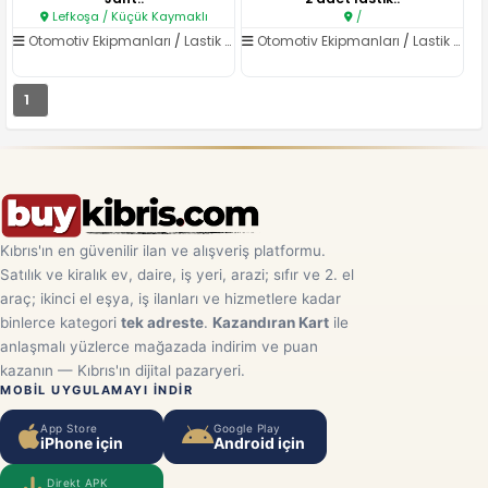
Lefkoşa / Küçük Kaymaklı
/
Otomotiv Ekipmanları
/
Lastik ve Jant
Otomotiv Ekipmanları
/
Lastik ve Jant
1
Kıbrıs'ın en güvenilir ilan ve alışveriş platformu.
Satılık ve kiralık ev, daire, iş yeri, arazi; sıfır ve 2. el
araç; ikinci el eşya, iş ilanları ve hizmetlere kadar
binlerce kategori
tek adreste
.
Kazandıran Kart
ile
anlaşmalı yüzlerce mağazada indirim ve puan
kazanın — Kıbrıs'ın dijital pazaryeri.
MOBIL UYGULAMAYI INDIR
App Store
Google Play
iPhone için
Android için
Direkt APK