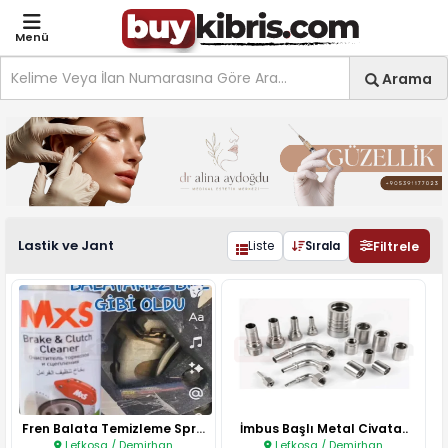
Menü
Site içi arama
Ara
Arama
Otomotiv Ekipmanları Lasti
Lastik ve Jant
Filtrele
Liste
Sırala
Fren Balata Temizleme Spreyi U..
İmbus Başlı Metal Civata..
Lefkoşa / Demirhan
Lefkoşa / Demirhan