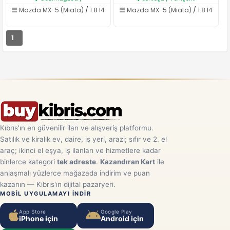
Mazda MX-5 (Miata)
/
1.8 I4
Mazda MX-5 (Miata)
/
1.8 I4
1
Kıbrıs'ın en güvenilir ilan ve alışveriş platformu.
Satılık ve kiralık ev, daire, iş yeri, arazi; sıfır ve 2. el
araç; ikinci el eşya, iş ilanları ve hizmetlere kadar
binlerce kategori
tek adreste
.
Kazandıran Kart
ile
anlaşmalı yüzlerce mağazada indirim ve puan
kazanın — Kıbrıs'ın dijital pazaryeri.
MOBIL UYGULAMAYI INDIR
App Store
Google Play
iPhone için
Android için