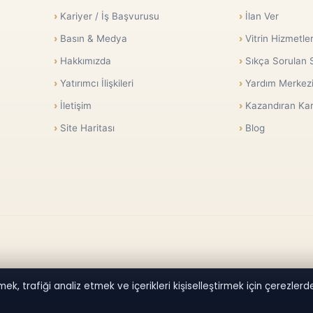
Kariyer / İş Başvurusu
İlan Ver
Basın & Medya
Vitrin Hizmetler
Hakkımızda
Sıkça Sorulan 
Yatırımcı İlişkileri
Yardım Merkez
İletişim
Kazandıran Kar
Site Haritası
Blog
ek, trafiği analiz etmek ve içerikleri kişiselleştirmek için çerezlerden