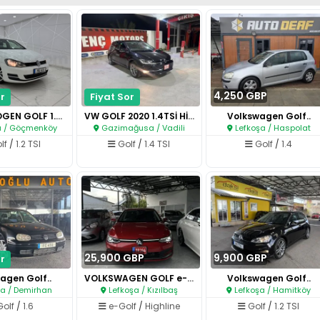
4,250 GBP
r
Fiyat Sor
WOLKSWOGEN GOLF 1.2 SPORT ..
VW GOLF 2020 1.4TSİ HİGHLİNE..
Volkswagen Golf..
a / Göçmenköy
Gazimağusa / Vadili
Lefkoşa / Haspolat
lf
/
1.2 TSI
Golf
/
1.4 TSI
Golf
/
1.4
25,900 GBP
9,900 GBP
r
agen Golf..
VOLKSWAGEN GOLF e-TSI (PLAKASI..
Volkswagen Golf..
a / Demirhan
Lefkoşa / Kızılbaş
Lefkoşa / Hamitköy
Golf
/
1.6
e-Golf
/
Highline
Golf
/
1.2 TSI