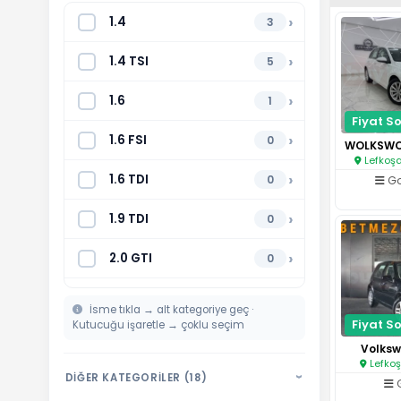
›
1.4
3
›
1.4 TSI
5
›
1.6
1
Fiyat So
›
1.6 FSI
0
Lefkoş
›
1.6 TDI
0
Go
›
1.9 TDI
0
›
2.0 GTI
0
›
2.0 TDI
1
İsme tıkla → alt kategoriye geç ·
Fiyat So
Kutucuğu işaretle → çoklu seçim
›
1.4 I4
0
Volksw
Lefkoş
›
1.6 I4
1
DİĞER KATEGORİLER (18)
›