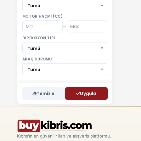
Tümü
MOTOR HACMI (CC)
—
DIREKSIYON TIPI
Tümü
ARAÇ DURUMU
Tümü
Temizle
Uygula
Kıbrıs'ın en güvenilir ilan ve alışveriş platformu.