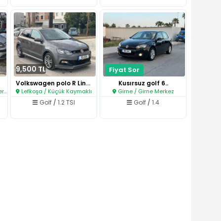
9,500 TL
Fiyat Sor
Volkswagen polo R Line..
Kusırsuz golf 6..
ez
Lefkoşa / Küçük Kaymaklı
Girne / Girne Merkez
Golf
/
1.2 TSI
Golf
/
1.4