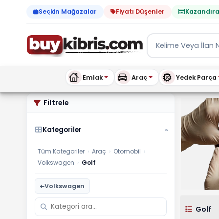
Seçkin Mağazalar
Fiyatı Düşenler
Kazandıra
Emlak
Araç
Yedek Parça
Volkswagen Golf ilanları,
Filtrele
Kategoriler
›
Tüm Kategoriler
›
Araç
›
Otomobil
›
Volkswagen
›
Golf
Volkswagen
Golf