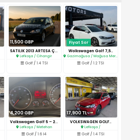
11,500 GBP
Fiyat Sor
SATILIK 2013 ARTESA ÇIKIŞLI GO..
Wolkswagen Golf 7,5..
Lefkoşa / Cihangir
Gazimağusa / Mağusa Merkez
Golf
/
1.4 TSI
Golf
/
1.2 TSI
4,200 GBP
17,900 TL
Volkswagen Golf 5 – 2006 Model..
VOLKSWAGEN GOLF..
Lefkoşa / Metehan
Lefkoşa /
Golf
/
1.6 I4
Golf
/
1.4 TSI