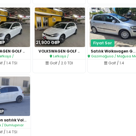
GBP
21,900 GBP
Fiyat Sor
GEN GOLF ..
VOLKSWAGEN GOLF ..
Satılık Wolksvagen Golf Plus ..
efkoşa /
Lefkoşa /
Gazimağusa / Mağusa Merk
lf
/
1.4 TSI
Golf
/
2.0 TDI
Golf
/
1.4
BP
Sahibinden satılık Volkswagen ..
 / Dumlupınar
lf
/
1.4 TSI