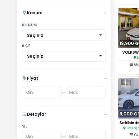
›
1.2 TSI
4
Konum
›
›
2.0 TSI
0
KONUM
›
GTE (Hybrid)
0
Seçiniz
19,900 
›
e-Golf
İLÇE
1
VOLKSWA
Seçiniz
L
Go
Fiyat
›
—
9,000 G
Detaylar
›
YIL
Lefkoşa
Go
—