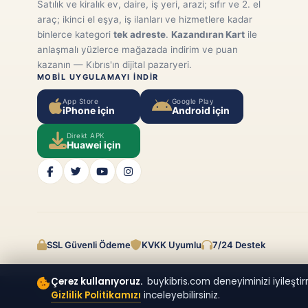
Satılık ve kiralık ev, daire, iş yeri, arazi; sıfır ve 2. el
araç; ikinci el eşya, iş ilanları ve hizmetlere kadar
binlerce kategori
tek adreste
.
Kazandıran Kart
ile
anlaşmalı yüzlerce mağazada indirim ve puan
kazanın — Kıbrıs'ın dijital pazaryeri.
MOBIL UYGULAMAYI INDIR
App Store
Google Play
iPhone için
Android için
Direkt APK
Huawei için
SSL Güvenli Ödeme
KVKK Uyumlu
7/24 Destek
Çerez kullanıyoruz.
buykibris.com deneyiminizi iyileştirm
Gizlilik Politikamızı
inceleyebilirsiniz.
© 2026
buykibris.com
· Tüm hakları saklıdır.