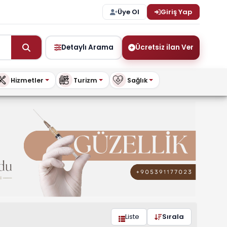
Üye Ol
Giriş Yap
Detaylı Arama
Ücretsiz ilan Ver
Hizmetler
Turizm
Sağlık
uykibris.com
Liste
Sırala