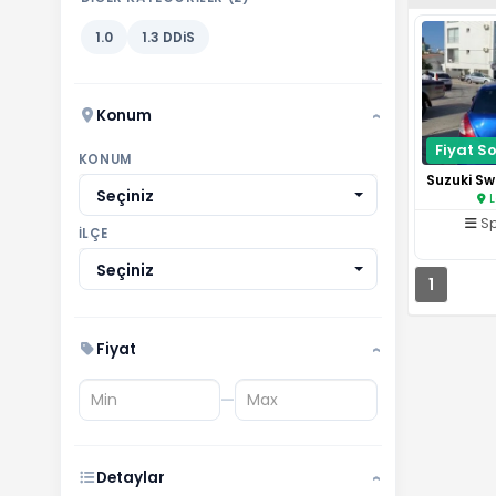
1.0
1.3 DDiS
Konum
›
Fiyat So
KONUM
Seçiniz
L
S
İLÇE
Seçiniz
1
Fiyat
›
—
Detaylar
›