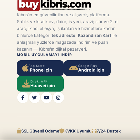
Kıbrıs'ın en güvenilir ilan ve alışveriş platformu.
Satılık ve kiralık ev, daire, iş yeri, arazi; sıfır ve 2. el
araç; ikinci el eşya, iş ilanları ve hizmetlere kadar
binlerce kategori
tek adreste
.
Kazandıran Kart
ile
anlaşmalı yüzlerce mağazada indirim ve puan
kazanın — Kıbrıs'ın dijital pazaryeri.
MOBIL UYGULAMAYI INDIR
App Store
Google Play
iPhone için
Android için
Direkt APK
Huawei için
SSL Güvenli Ödeme
KVKK Uyumlu
7/24 Destek