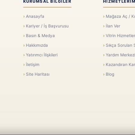
KURUMSAL BILGILER
HIZMETLERIM
Anasayfa
Mağaza Aç / K
Kariyer / İş Başvurusu
İlan Ver
Basın & Medya
Vitrin Hizmetler
Hakkımızda
Sıkça Sorulan 
Yatırımcı İlişkileri
Yardım Merkez
İletişim
Kazandıran Kar
Site Haritası
Blog