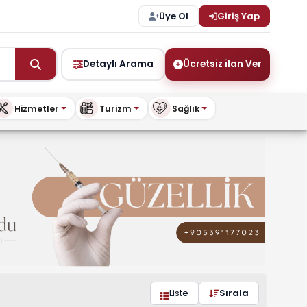
Üye Ol
Giriş Yap
Detaylı Arama
Ücretsiz ilan Ver
Hizmetler
Turizm
Sağlık
.com
Liste
Sırala