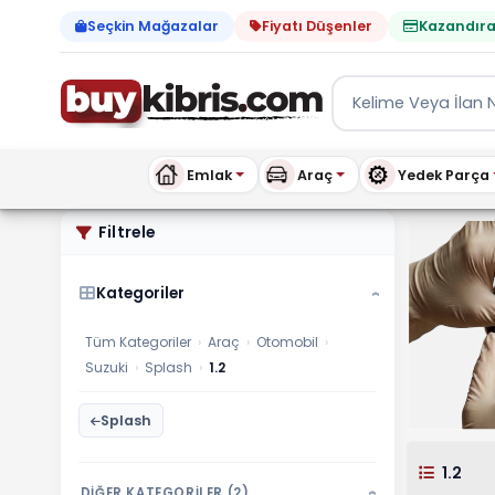
Seçkin Mağazalar
Fiyatı Düşenler
Kazandıra
Emlak
Araç
Yedek Parça
Suzuki 1.2 ilanları, fiyatl
Filtrele
Kategoriler
›
Tüm Kategoriler
›
Araç
›
Otomobil
›
Suzuki
›
Splash
›
1.2
Splash
1.2
DİĞER KATEGORİLER (2)
›