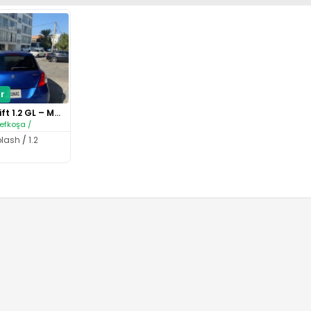
r
Suzuki Swift 1.2 GL – Mavi Ren..
efkoşa /
plash
/
1.2