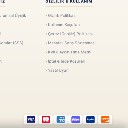
IZ
GIZLILIK & KULLANIM
urumsal Üyelik
Gizlilik Politikası
Kullanım Koşulları
i
Çerez (Cookie) Politikası
Sorular (SSS)
Mesafeli Satış Sözleşmesi
i
KVKK Aydınlatma Metni
t
İptal & İade Koşulları
Yasal Uyarı