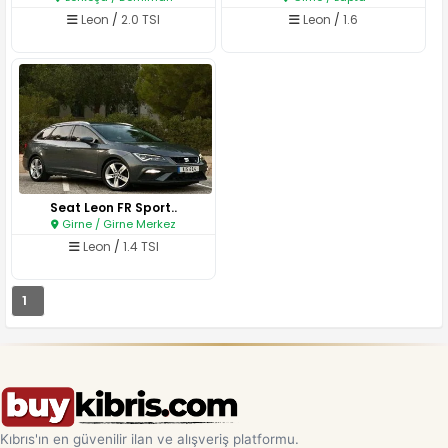
Leon
/
2.0 TSI
Leon
/
1.6
Seat Leon FR Sport..
Girne / Girne Merkez
Leon
/
1.4 TSI
1
Kıbrıs'ın en güvenilir ilan ve alışveriş platformu.