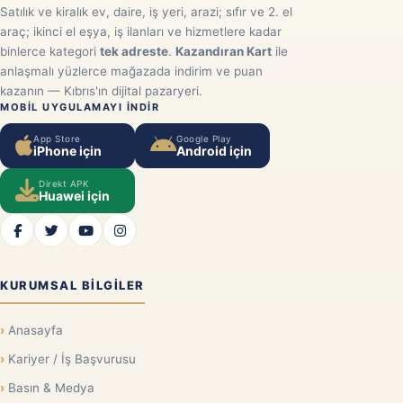
Satılık ve kiralık ev, daire, iş yeri, arazi; sıfır ve 2. el
araç; ikinci el eşya, iş ilanları ve hizmetlere kadar
binlerce kategori
tek adreste
.
Kazandıran Kart
ile
anlaşmalı yüzlerce mağazada indirim ve puan
kazanın — Kıbrıs'ın dijital pazaryeri.
MOBIL UYGULAMAYI INDIR
App Store
Google Play
iPhone için
Android için
Direkt APK
Huawei için
KURUMSAL BILGILER
Anasayfa
Kariyer / İş Başvurusu
Basın & Medya