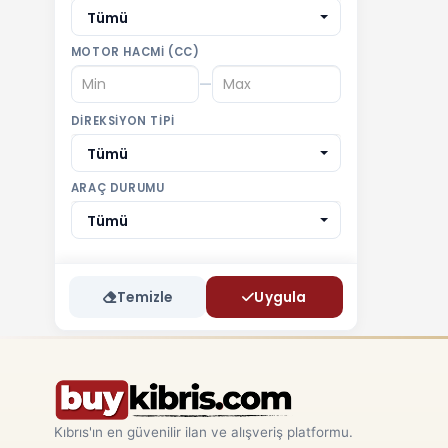
Tümü
MOTOR HACMI (CC)
—
DIREKSIYON TIPI
Tümü
ARAÇ DURUMU
Tümü
Temizle
Uygula
Kıbrıs'ın en güvenilir ilan ve alışveriş platformu.