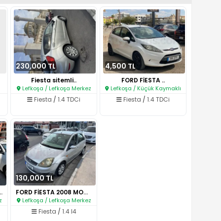
230,000 TL
4,500 TL
Fiesta sitemli..
FORD FİESTA ..
Lefkoşa / Lefkoşa Merkez
Lefkoşa / Küçük Kaymaklı
Fiesta
/
1.4 TDCi
Fiesta
/
1.4 TDCi
130,000 TL
2010 Model 1.4 T..
FORD FİESTA 2008 MODEL OTOMATİ..
z
Lefkoşa / Lefkoşa Merkez
Fiesta
/
1.4 I4