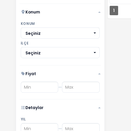
1
Konum
›
KONUM
Seçiniz
İLÇE
Seçiniz
Fiyat
›
—
Detaylar
›
YIL
—