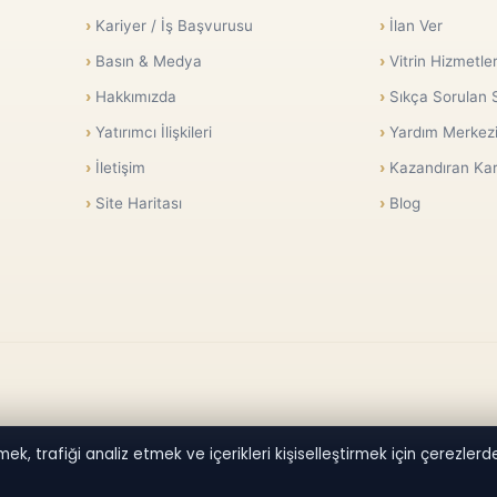
Kariyer / İş Başvurusu
İlan Ver
Basın & Medya
Vitrin Hizmetler
Hakkımızda
Sıkça Sorulan 
Yatırımcı İlişkileri
Yardım Merkez
İletişim
Kazandıran Kar
Site Haritası
Blog
ek, trafiği analiz etmek ve içerikleri kişiselleştirmek için çerezlerden