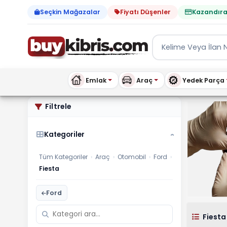
Seçkin Mağazalar
Fiyatı Düşenler
Kazandıra
Emlak
Araç
Yedek Parça
Ford Fiesta ilanları, fiya
Filtrele
Kategoriler
›
Tüm Kategoriler
›
Araç
›
Otomobil
›
Ford
›
Fiesta
Ford
Fiesta