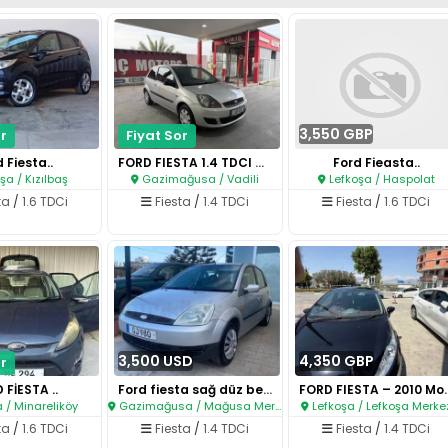
3,550 GBP
r
Fiyat Sor
 Fiesta..
FORD FIESTA 1.4 TDCI COUPE ..
Ford Fieasta..
şa / Kızılbaş
Gazimağusa / Vadili
Lefkoşa / Haspolat
ta
/
1.6 TDCi
Fiesta
/
1.4 TDCi
Fiesta
/
1.6 TDCi
3,500 USD
4,350 GBP
r
 FİESTA ..
Ford fiesta sağ düz benzin..
FORD FIESTA – 
 / Minareliköy
Gazimağusa / Mağusa Merkez
Lefkoşa / Lefkoşa Merke
ta
/
1.6 TDCi
Fiesta
/
1.4 TDCi
Fiesta
/
1.4 TDCi