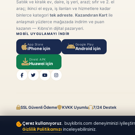
Satılık ve kiralık ev, daire, iş yeri, arazi; sıfır ve 2. el
araç; ikinci el eşya, iş ilanları ve hizmetlere kadar
binlerce kategori
tek adreste
.
Kazandıran Kart
ile
anlaşmalı yüzlerce mağazada indirim ve puan
kazanın — Kıbrıs'ın dijital pazaryeri.
MOBIL UYGULAMAYI INDIR
App Store
Google Play
iPhone için
Android için
Direkt APK
Huawei için
SSL Güvenli Ödeme
KVKK Uyumlu
7/24 Destek
Çerez kullanıyoruz.
buykibris.com deneyiminizi iyileştirm
Gizlilik Politikamızı
inceleyebilirsiniz.
© 2026
buykibris.com
· Tüm hakları saklıdır.