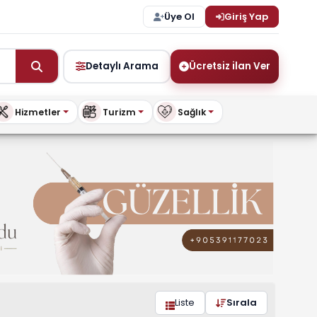
Üye Ol
Giriş Yap
Detaylı Arama
Ücretsiz ilan Ver
Hizmetler
Turizm
Sağlık
is.com
Liste
Sırala