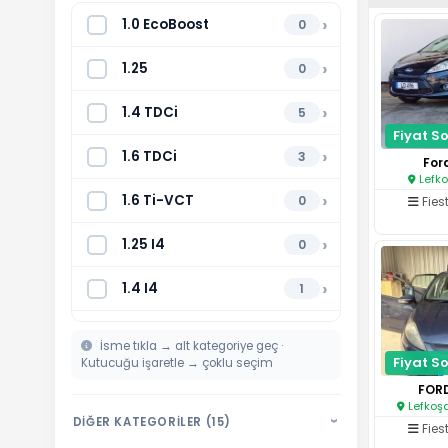
›
1.0 EcoBoost
0
›
1.25
0
›
1.4 TDCi
5
Fiyat So
›
1.6 TDCi
3
Ford
Lefko
›
1.6 Ti-VCT
0
Fies
›
1.25 I4
0
›
1.4 I4
1
›
1.6 I4
0
İsme tıkla → alt kategoriye geç ·
Fiyat So
Kutucuğu işaretle → çoklu seçim
›
1.5 TDCi
0
FORD
Lefkoşa
DİĞER KATEGORİLER (15)
›
Fies