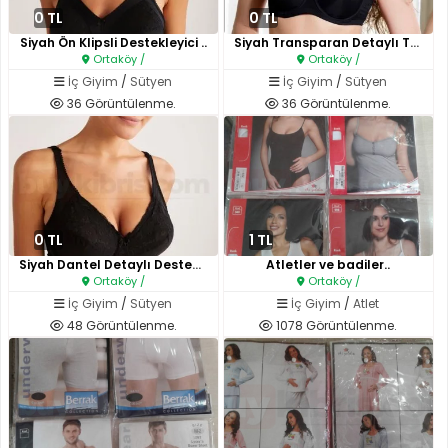
0 TL
0 TL
Siyah Ön Klipsli Destekleyici ..
Siyah Transparan Detaylı Topar..
Ortaköy /
Ortaköy /
İç Giyim
/
Sütyen
İç Giyim
/
Sütyen
36 Görüntülenme.
36 Görüntülenme.
0 TL
1 TL
Siyah Dantel Detaylı Destekli ..
Atletler ve badiler..
Ortaköy /
Ortaköy /
İç Giyim
/
Sütyen
İç Giyim
/
Atlet
48 Görüntülenme.
1078 Görüntülenme.