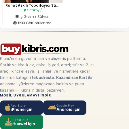
Rahat Askılı Toparlayıcı Sütye..
Ortaköy /
İç Giyim
/
Sütyen
1233 Görüntülenme.
Kıbrıs'ın en güvenilir ilan ve alışveriş platformu.
Satılık ve kiralık ev, daire, iş yeri, arazi; sıfır ve 2. el
araç; ikinci el eşya, iş ilanları ve hizmetlere kadar
binlerce kategori
tek adreste
.
Kazandıran Kart
ile
anlaşmalı yüzlerce mağazada indirim ve puan
kazanın — Kıbrıs'ın dijital pazaryeri.
MOBIL UYGULAMAYI INDIR
App Store
Google Play
iPhone için
Android için
Direkt APK
Huawei için