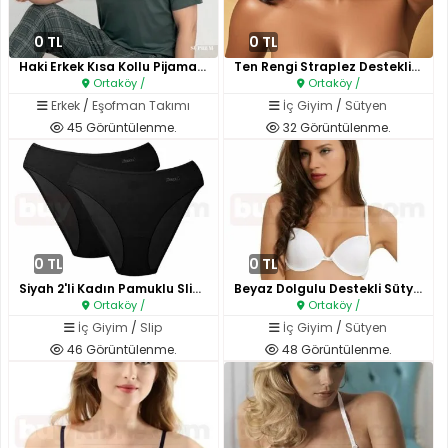
0 TL
0 TL
Haki Erkek Kısa Kollu Pijama T..
Ten Rengi Straplez Destekli Sü..
Ortaköy /
Ortaköy /
Erkek
/
Eşofman Takımı
İç Giyim
/
Sütyen
45 Görüntülenme.
32 Görüntülenme.
0 TL
0 TL
Siyah 2'li Kadın Pamuklu Slip ..
Beyaz Dolgulu Destekli Sütyen..
Ortaköy /
Ortaköy /
İç Giyim
/
Slip
İç Giyim
/
Sütyen
46 Görüntülenme.
48 Görüntülenme.