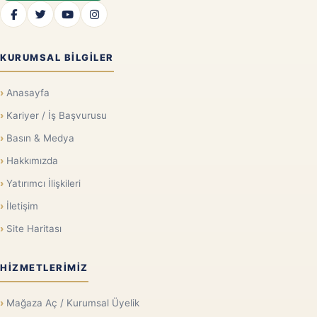
KURUMSAL BILGILER
Anasayfa
Kariyer / İş Başvurusu
Basın & Medya
Hakkımızda
Yatırımcı İlişkileri
İletişim
Site Haritası
HIZMETLERIMIZ
Mağaza Aç / Kurumsal Üyelik