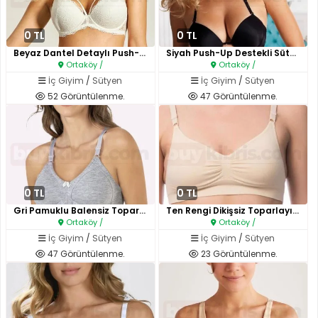
0 TL
0 TL
Beyaz Dantel Detaylı Push-Up S..
Siyah Push-Up Destekli Sütyen..
Ortaköy /
Ortaköy /
İç Giyim
/
Sütyen
İç Giyim
/
Sütyen
52 Görüntülenme.
47 Görüntülenme.
0 TL
0 TL
Gri Pamuklu Balensiz Toparlayı..
Ten Rengi Dikişsiz Toparlayıcı..
Ortaköy /
Ortaköy /
İç Giyim
/
Sütyen
İç Giyim
/
Sütyen
47 Görüntülenme.
23 Görüntülenme.