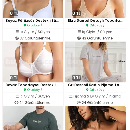
0 TL
0 TL
Beyaz Pürüzsüz Destekli Sütyen..
Ekru Dantel Detaylı Toparlayıc..
Ortaköy /
Ortaköy /
İç Giyim
/
Sütyen
İç Giyim
/
Sütyen
37 Görüntülenme.
43 Görüntülenme.
0 TL
0 TL
Beyaz Toparlayıcı Destekli Süt..
Gri Desenli Kadın Pijama Takım..
Ortaköy /
Ortaköy /
İç Giyim
/
Sütyen
Pijama & Ev Giyim
/
Pijama
24 Görüntülenme.
24 Görüntülenme.