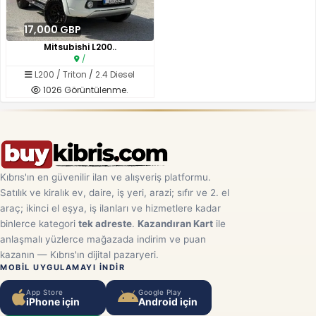
17,000 GBP
Mitsubishi L200..
/
L200 / Triton
/
2.4 Diesel
1026 Görüntülenme.
Kıbrıs'ın en güvenilir ilan ve alışveriş platformu.
Satılık ve kiralık ev, daire, iş yeri, arazi; sıfır ve 2. el
araç; ikinci el eşya, iş ilanları ve hizmetlere kadar
binlerce kategori
tek adreste
.
Kazandıran Kart
ile
anlaşmalı yüzlerce mağazada indirim ve puan
kazanın — Kıbrıs'ın dijital pazaryeri.
MOBIL UYGULAMAYI INDIR
App Store
Google Play
iPhone için
Android için