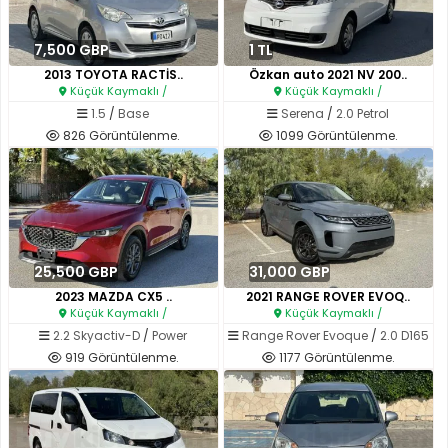
7,500 GBP
1 TL
2013 TOYOTA RACTİS..
Özkan auto 2021 NV 200..
Küçük Kaymaklı /
Küçük Kaymaklı /
1.5
/
Base
Serena
/
2.0 Petrol
826 Görüntülenme.
1099 Görüntülenme.
25,500 GBP
31,000 GBP
2023 MAZDA CX5 ..
2021 RANGE ROVER EVOQ..
Küçük Kaymaklı /
Küçük Kaymaklı /
2.2 Skyactiv-D
/
Power
Range Rover Evoque
/
2.0 D165
919 Görüntülenme.
1177 Görüntülenme.