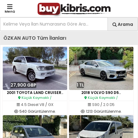
Menü
Site içi arama
Ara
Arama
Kıbrıs İlan Platformu | Sa
ÖZKAN AUTO Tüm İlanları
27,900 GBP
1 TL
2001 TOYOTA LAND CRUISER..
2018 VOLVO S90 D5..
Küçük Kaymaklı /
Küçük Kaymaklı /
4.5 Diesel V8
/
GX
S90
/
2.0 D5
540 Görüntülenme.
1213 Görüntülenme.