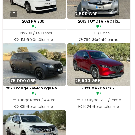
1 TL
7,500 GBP
2021 NV 200..
2013 TOYOTA RACTİS..
/
/
NV200
/
1.5 Diesel
1.5
/
Base
1113 Görüntülenme.
760 Görüntülenme.
75,000 GBP
25,500 GBP
2020 Range Rover Vogue Autobio..
2023 MAZDA CX5 ..
/
/
Range Rover
/
4.4 V8
2.2 Skyactiv-D
/
Prime
831 Görüntülenme.
1024 Görüntülenme.