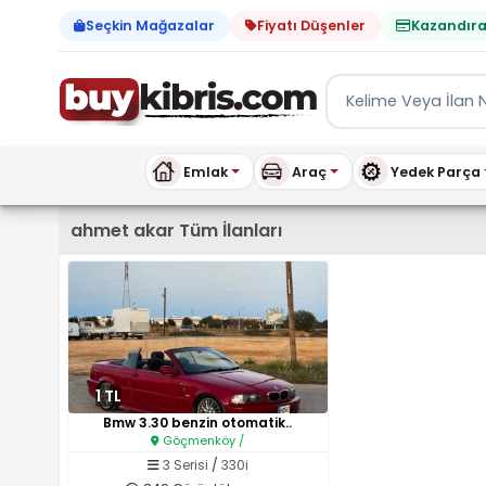
Seçkin Mağazalar
Fiyatı Düşenler
Kazandıra
Emlak
Araç
Yedek Parça
Kıbrıs İlan Platformu | Sa
ahmet akar Tüm İlanları
1 TL
Bmw 3.30 benzin otomatik..
Göçmenköy /
3 Serisi
/
330i