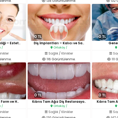
ülenme.
138 Görüntülenme.
132 
0 TL
0 TL
iği – Estet..
Diş İmplantları – Kalıcı ve Sa..
Genel
 /
Ortaköy /
inikler
Sağlık
/
Klinikler
Sağ
ülenme.
116 Görüntülenme.
111 
0 TL
0 TL
: Form ve H..
Kıbrıs Tam Ağız Diş Restorasyo..
Kıbrıs Tam A
 /
Ortaköy /
inikler
Sağlık
/
Klinikler
Sağ
ülenme.
120 Görüntülenme.
147 