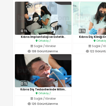
0 TL
0 TL
Kıbrıs İmplantoloji ve Estetik..
Kıbrıs Diş Kliniği 
Ortaköy /
Ortaköy
Sağlık
/
Klinikler
Sağlık
/
Kl
138 Görüntülenme.
122 Görünt
0 TL
Kıbrıs Diş Tedavilerinde Milim..
Ortaköy /
Sağlık
/
Klinikler
126 Görüntülenme.