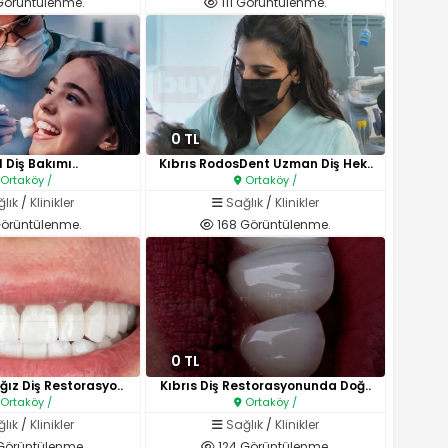
Görüntülenme.
111 Görüntülenme.
0 TL
 Diş Bakımı..
Kıbrıs RodosDent Uzman Diş Hek..
Ortaköy /
Ortaköy /
lık
/
Klinikler
Sağlık
/
Klinikler
Görüntülenme.
168 Görüntülenme.
0 TL
ğız Diş Restorasyo..
Kıbrıs Diş Restorasyonunda Doğ..
Ortaköy /
Ortaköy /
lık
/
Klinikler
Sağlık
/
Klinikler
Görüntülenme.
124 Görüntülenme.