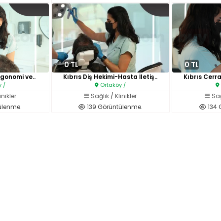
0 TL
0 TL
Ergonomi ve..
Kıbrıs Diş Hekimi-Hasta İletiş..
Kıbrıs Cerra
 /
Ortaköy /
inikler
Sağlık
/
Klinikler
Sağ
ülenme.
139 Görüntülenme.
134 