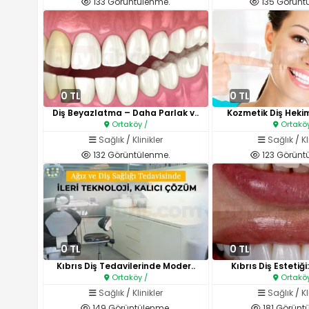
133 Görüntülenme.
135 Görünt
0 TL
0 TL
Diş Beyazlatma – Daha Parlak v..
Kozmetik Diş Hekiml
Ortaköy /
Ortaköy
Sağlık
/
Klinikler
Sağlık
/
Kl
132 Görüntülenme.
123 Görünt
0 TL
0 TL
Kıbrıs Diş Tedavilerinde Moder..
Kıbrıs Diş Estetiği
Ortaköy /
Ortaköy
Sağlık
/
Klinikler
Sağlık
/
Kl
149 Görüntülenme.
181 Görünt