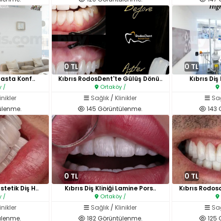
0 TL
0 TL
 Hasta Konf..
Kıbrıs RodosDent'te Gülüş Dönü..
Kıbrıs Diş K
 /
Ortaköy /
inikler
Sağlık
/
Klinikler
Sağ
ülenme.
145 Görüntülenme.
143 
0 TL
0 TL
tetik Diş H..
Kıbrıs Diş Kliniği Lamine Pors..
Kıbrıs Rodos
 /
Ortaköy /
inikler
Sağlık
/
Klinikler
Sağ
ülenme.
182 Görüntülenme.
125 