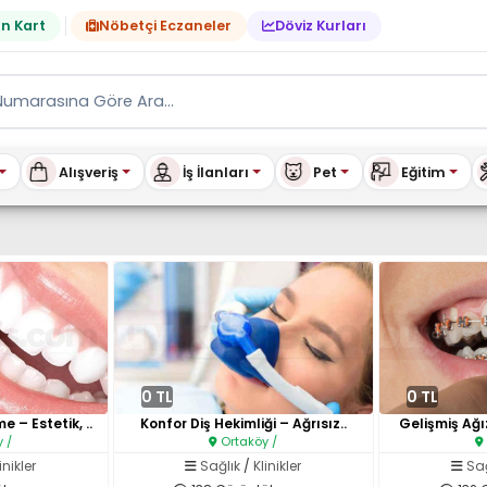
n Kart
Nöbetçi Eczaneler
Döviz Kurları
Alışveriş
İş İlanları
Pet
Eğitim
tılık & Kiralık Ev, Araç, E
0 TL
0 TL
– Estetik, ..
Konfor Diş Hekimliği – Ağrısız..
Gelişmiş Ağı
 /
Ortaköy /
inikler
Sağlık
/
Klinikler
Sağ