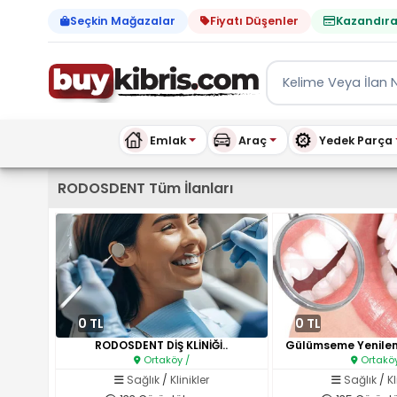
Seçkin Mağazalar
Fiyatı Düşenler
Kazandıra
Emlak
Araç
Yedek Parça
Kıbrıs İlan Platformu | Sa
RODOSDENT Tüm İlanları
0 TL
0 TL
RODOSDENT DİŞ KLİNİĞİ..
Gülümseme Yenileme 
Ortaköy /
Ortaköy
Sağlık
/
Klinikler
Sağlık
/
Kl