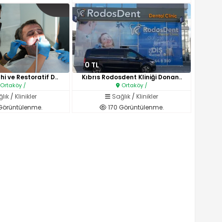
0 TL
hi ve Restoratif D..
Kıbrıs Rodosdent Kliniği Donan..
Ortaköy /
Ortaköy /
lık
/
Klinikler
Sağlık
/
Klinikler
Görüntülenme.
170 Görüntülenme.