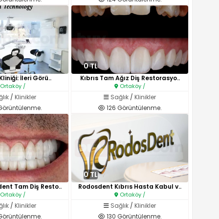
0 TL
liniği: İleri Görü..
Kıbrıs Tam Ağız Diş Restorasyo..
Ortaköy /
Ortaköy /
lık
/
Klinikler
Sağlık
/
Klinikler
Görüntülenme.
126 Görüntülenme.
0 TL
dent Tam Diş Resto..
Rodosdent Kıbrıs Hasta Kabul v..
Ortaköy /
Ortaköy /
lık
/
Klinikler
Sağlık
/
Klinikler
Görüntülenme.
130 Görüntülenme.