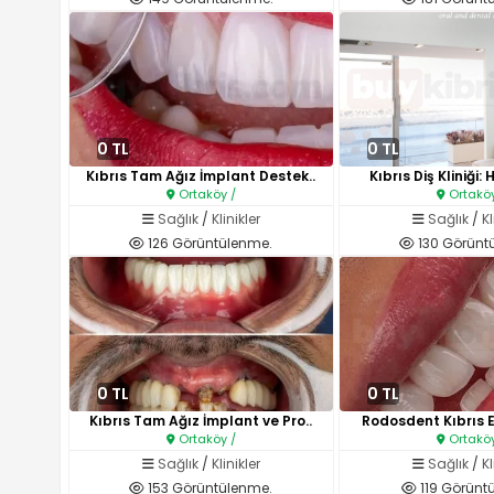
0 TL
0 TL
Kıbrıs Tam Ağız İmplant Destek..
Kıbrıs Diş Kliniği:
Ortaköy /
Ortaköy
Sağlık
/
Klinikler
Sağlık
/
Kl
126 Görüntülenme.
130 Görünt
0 TL
0 TL
Kıbrıs Tam Ağız İmplant ve Pro..
Rodosdent Kıbrıs Es
Ortaköy /
Ortaköy
Sağlık
/
Klinikler
Sağlık
/
Kl
153 Görüntülenme.
119 Görünt