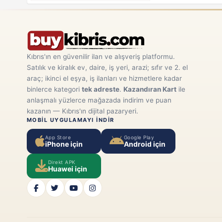
Kıbrıs'ın en güvenilir ilan ve alışveriş platformu.
Satılık ve kiralık ev, daire, iş yeri, arazi; sıfır ve 2. el
araç; ikinci el eşya, iş ilanları ve hizmetlere kadar
binlerce kategori
tek adreste
.
Kazandıran Kart
ile
anlaşmalı yüzlerce mağazada indirim ve puan
kazanın — Kıbrıs'ın dijital pazaryeri.
MOBIL UYGULAMAYI INDIR
App Store
Google Play
iPhone için
Android için
Direkt APK
Huawei için