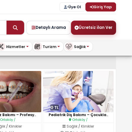
Üye Ol
Giriş Yap
Detaylı Arama
Ücretsiz ilan Ver
Hizmetler
Turizm
Sağlık
şya ve Daha Fazlası – BuyKi
0 TL
z Bakımı – Profesy..
Pediatrik Diş Bakımı – Çocukla..
Ortaköy /
Ortaköy /
lık
/
Klinikler
Sağlık
/
Klinikler