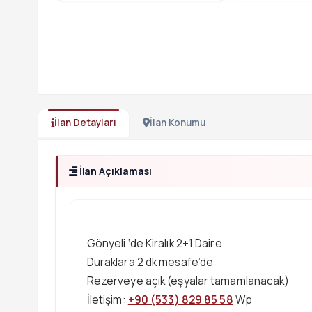
İlan Detayları
İlan Konumu
İlan Açıklaması
Gönyeli ‘de Kiralık 2+1 Daire
Duraklara 2 dk mesafe’de
Rezerveye açık (eşyalar tamamlanacak)
İletişim:
+90 (533) 829 85 58
Wp