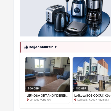
Beğenebilirsiniz
500 GBP
450 GBP
LEFKOŞA ORTAKÖY DEREBOYU BÖLGESİNDE Kİ...
Lefkoşa / Ortaköy
Lefkoşa / Küçük Kaymaklı