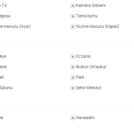
o TV
Kamera Sistemi
eposu
Tenis Kortu
e Havuzu (Açık)
Yüzme Havuzu (Kapalı)
iye
Eczane
ane
İlkokul-Ortaokul
et
Park
Salonu
Şehir Merkezi
de
Havaalanı