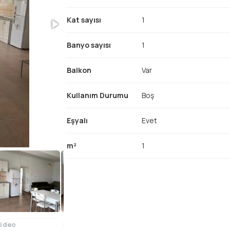
Kat sayısı
1
Banyo sayısı
1
Balkon
Var
Kullanım Durumu
Boş
Eşyalı
Evet
m²
1
Video