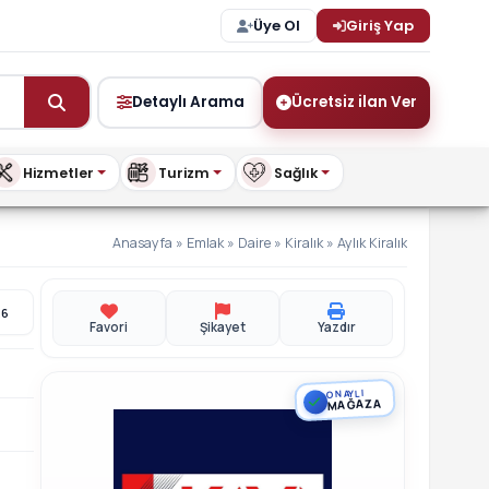
Üye Ol
Giriş Yap
Detaylı Arama
Ücretsiz ilan Ver
Hizmetler
Turizm
Sağlık
Anasayfa
»
Emlak
»
Daire
»
Kiralık
»
Aylık Kiralık
26
Favori
Şikayet
Yazdır
ONAYLI
MAĞAZA