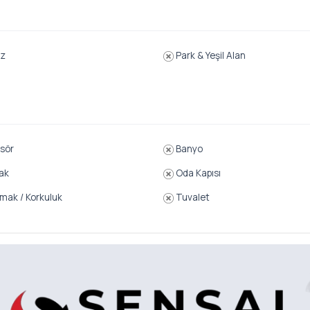
z
Park & Yeşil Alan
sör
Banyo
ak
Oda Kapısı
ak / Korkuluk
Tuvalet