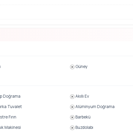
u
Güney
p Doğrama
Akıllı Ev
rka Tuvalet
Alüminyum Doğrama
tre Fırın
Barbekü
ık Makinesi
Buzdolabı