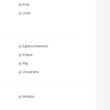
Kreş
Uydu
Eğlence Merkezi
İtfaiye
Plaj
Üniversite
Minibüs