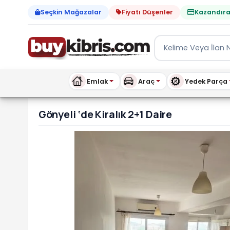
Seçkin Mağazalar
Fiyatı Düşenler
Kazandıra
Emlak
Araç
Yedek Parça
Gönyeli ‘de Kiralık 2+1 Da
Gönyeli ‘de Kiralık 2+1 Daire