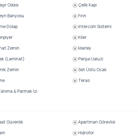
şır Odası
Çelik Kapı
eyn Banyosu
Fırın
e Dolap
Intercom Sistemi
npiyer
Kiler
nat Zemin
Marley
ak (Laminat)
Panjur/Jaluzi
mik Zemin
Set Üstü Ocak
ne
Teras
anıma & Parmak İzi
at Güvenlik
Apartman Görevlisi
am
Hidrofor