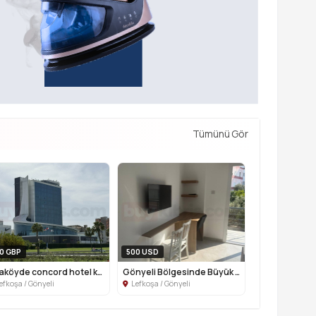
Tümünü Gör
0 GBP
500 USD
ortaköyde concord hotel karşısı kiralı...
Gönyeli Bölgesinde Büyük Kiler Market ...
efkoşa / Gönyeli
Lefkoşa / Gönyeli