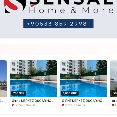
750 GBP
1,000 GBP
50
Lefkoşa SOS COCUK Köyünün orda 1+1 Dub...
Girne MERKEZ OSCAR HOTEL YANİ 1+1
GİRNE MERKEZ OSCAR HOTEL YANİ 2+1
Girne / Karakum
Girne / Karakum
L