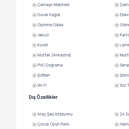
Çamaşır Makinesi
Çama
Duvar Kağıdı
Ebev
Giyinme Odası
Gömm
Jakuzi
Karto
Küvet
Lami
Mutfak (Ankastre)
Mutf
PVC Doğrama
Sera
Şofben
Şömi
Wi-Fi
Yüz T
Dış Özellikler
Araç Şarj İstasyonu
24 Sa
Çocuk Oyun Parkı
Ham