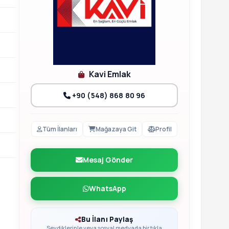
Kavi Emlak
+90 (548) 868 80 96
Tüm İlanları
Mağazaya Git
Profil
Mesaj Gönder
WhatsApp
Bu İlanı Paylaş
Sevdiklerinle veya sosyal medyada bir tıkla