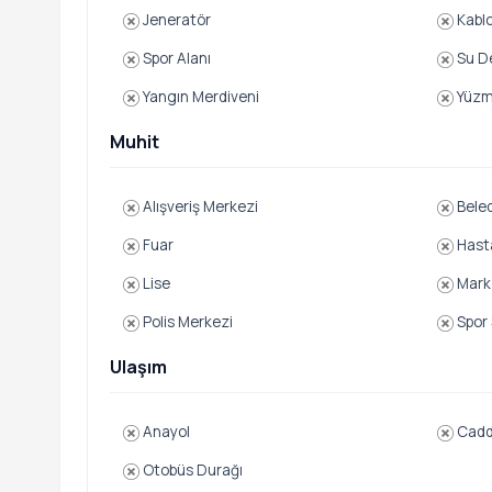
Jeneratör
Kabl
Spor Alanı
Su D
Yangın Merdiveni
Yüzm
Muhit
Alışveriş Merkezi
Beled
Fuar
Hast
Lise
Mark
Polis Merkezi
Spor 
Ulaşım
Anayol
Cad
Otobüs Durağı