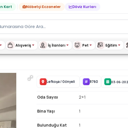
n Kart
Nöbetçi Eczaneler
Döviz Kurları
Alışveriş
İş İlanları
Pet
Eğitim
ire | buykibris.com
Lefkoşa
/
Gönyeli
8760
03-06-20
Oda Sayısı
2+1
Bina Yaşı
1
Bulunduğu Kat
1