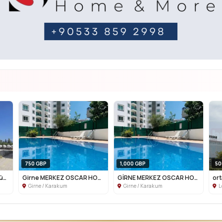
750 GBP
1,000 GBP
50
Lefkoşa SOS COCUK Köyünün orda 1+1 Dub...
Girne MERKEZ OSCAR HOTEL YANİ 1+1
GİRNE MERKEZ OSCAR HOTEL YANİ 2+1
Girne / Karakum
Girne / Karakum
L