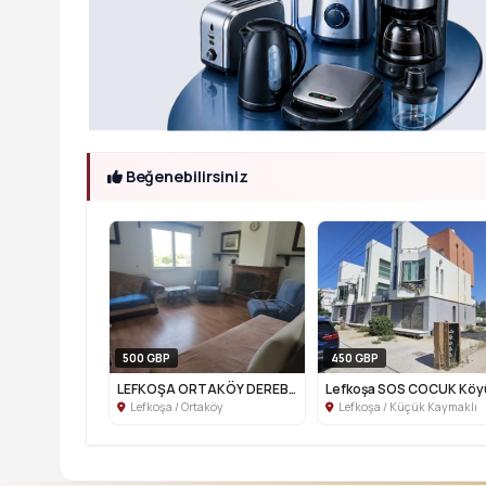
Beğenebilirsiniz
500 GBP
450 GBP
LEFKOŞA ORTAKÖY DEREBOYU BÖLGESİNDE Kİ...
Lefkoşa / Ortaköy
Lefkoşa / Küçük Kaymaklı