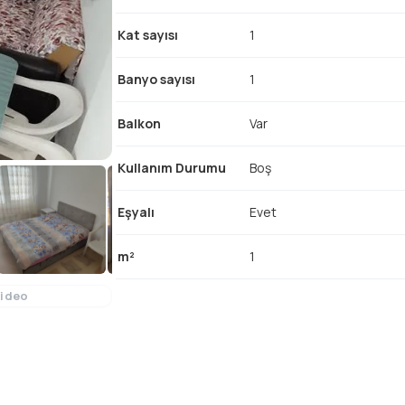
Kat sayısı
1
Banyo sayısı
1
Balkon
Var
Kullanım Durumu
Boş
Eşyalı
Evet
m²
1
Video