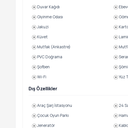
Duvar Kağıdı
Ebev
Giyinme Odası
Gömm
Jakuzi
Karto
Küvet
Lami
Mutfak (Ankastre)
Mutf
PVC Doğrama
Sera
Şofben
Şömi
Wi-Fi
Yüz T
Dış Özellikler
Araç Şarj İstasyonu
24 Sa
Çocuk Oyun Parkı
Ham
Jeneratör
Kabl