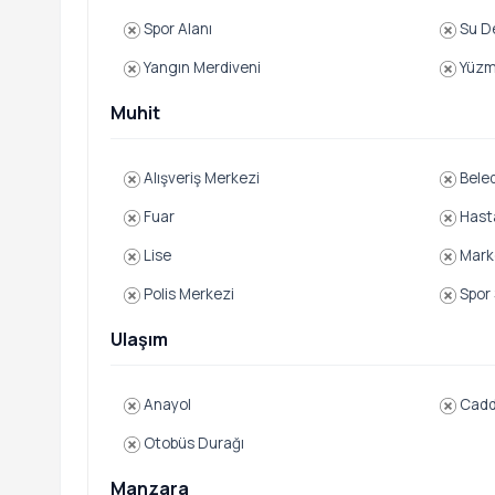
Spor Alanı
Su D
Yangın Merdiveni
Yüzm
Muhit
Alışveriş Merkezi
Beled
Fuar
Hast
Lise
Mark
Polis Merkezi
Spor 
Ulaşım
Anayol
Cad
Otobüs Durağı
Manzara