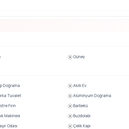
u
Güney
p Doğrama
Akıllı Ev
rka Tuvalet
Alüminyum Doğrama
tre Fırın
Barbekü
ık Makinesi
Buzdolabı
şır Odası
Çelik Kapı