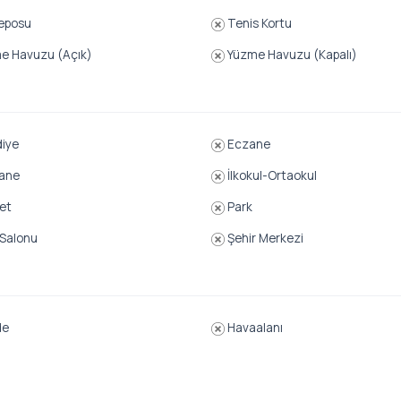
eposu
Tenis Kortu
e Havuzu (Açık)
Yüzme Havuzu (Kapalı)
iye
Eczane
ane
İlkokul-Ortaokul
et
Park
Salonu
Şehir Merkezi
de
Havaalanı