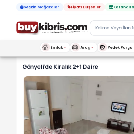
Seçkin Mağazalar
Fiyatı Düşenler
Kazandıra
Emlak
Araç
Yedek Parça
Gönyeli’de Kiralık 2+1 Da
Gönyeli’de Kiralık 2+1 Daire