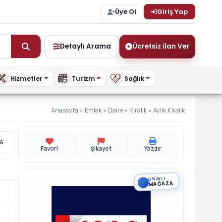
Üye Ol
Giriş Yap
Detaylı Arama
Ücretsiz ilan Ver
Hizmetler
Turizm
Sağlık
Anasayfa
»
Emlak
»
Daire
»
Kiralık
»
Aylık Kiralık
26
Favori
Şikayet
Yazdır
ONAYLI
MAĞAZA