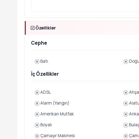
Özellikler
Cephe
Batı
Doğ
İç Özellikler
ADSL
Ahşa
Alarm (Yangın)
Alatu
Amerikan Mutfak
Ankas
Boyalı
Bulaş
Çamaşır Makinesi
Çama