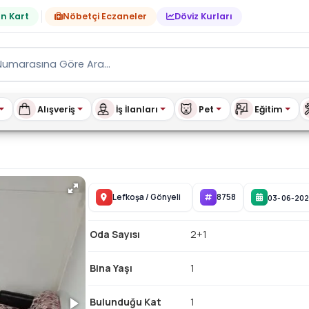
n Kart
Nöbetçi Eczaneler
Döviz Kurları
Alışveriş
İş İlanları
Pet
Eğitim
ire | buykibris.com
Lefkoşa
/
Gönyeli
8758
03-06-20
Oda Sayısı
2+1
Bina Yaşı
1
Bulunduğu Kat
1