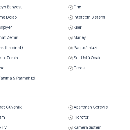
eyn Banyosu
Fırın
e Dolap
Intercom Sistemi
npiyer
Kiler
nat Zemin
Marley
ak (Laminat)
Panjur/Jaluzi
mik Zemin
Set Üstü Ocak
ne
Teras
anıma & Parmak İzi
at Güvenlik
Apartman Görevlisi
am
Hidrofor
o TV
Kamera Sistemi