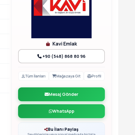
Kavi Emlak
+90 (548) 868 80 96
Tüm İlanları
Mağazaya Git
Profil
Mesaj Gönder
WhatsApp
Bu İlanı Paylaş
Sevdiklerinle veya sosyal medyada bir tıkla