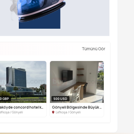
Tümünü Gör
0 GBP
500 USD
ortaköyde concord hotel karşısı kiralı...
Gönyeli Bölgesinde Büyük Kiler Market ...
efkoşa / Gönyeli
Lefkoşa / Gönyeli