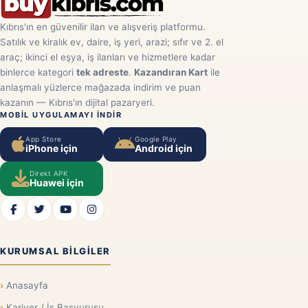
Kıbrıs'ın en güvenilir ilan ve alışveriş platformu.
Satılık ve kiralık ev, daire, iş yeri, arazi; sıfır ve 2. el
araç; ikinci el eşya, iş ilanları ve hizmetlere kadar
binlerce kategori
tek adreste
.
Kazandıran Kart
ile
anlaşmalı yüzlerce mağazada indirim ve puan
kazanın — Kıbrıs'ın dijital pazaryeri.
MOBIL UYGULAMAYI INDIR
App Store
Google Play
iPhone için
Android için
Direkt APK
Huawei için
KURUMSAL BILGILER
Anasayfa
Kariyer / İş Başvurusu