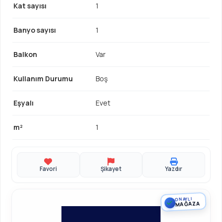
Kat sayısı
1
Banyo sayısı
1
Balkon
Var
Kullanım Durumu
Boş
Eşyalı
Evet
m²
1
Favori
Şikayet
Yazdır
ONAYLI
MAĞAZA