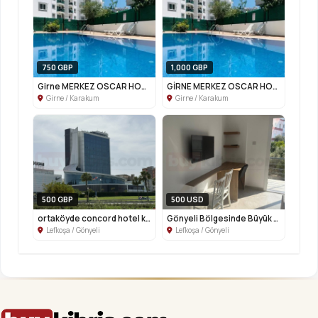
750 GBP
1,000 GBP
Girne MERKEZ OSCAR HOTEL YANİ 1+1
GİRNE MERKEZ OSCAR HOTEL YANİ 2+1
Girne / Karakum
Girne / Karakum
500 GBP
500 USD
ortaköyde concord hotel karşısı kiralı...
Gönyeli Bölgesinde Büyük Kiler Market ...
Lefkoşa / Gönyeli
Lefkoşa / Gönyeli