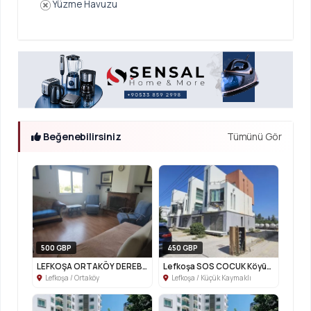
Yüzme Havuzu
Beğenebilirsiniz
Tümünü Gör
500 GBP
450 GBP
LEFKOŞA ORTAKÖY DEREBOYU BÖLGESİNDE Kİ...
Lefkoşa SOS COCUK Köyünün orda 1+1 Dub...
Lefkoşa / Ortaköy
Lefkoşa / Küçük Kaymaklı