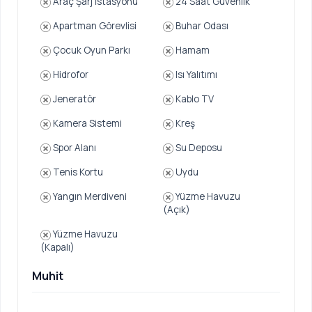
Araç Şarj İstasyonu
24 Saat Güvenlik
Apartman Görevlisi
Buhar Odası
Çocuk Oyun Parkı
Hamam
Hidrofor
Isı Yalıtımı
Jeneratör
Kablo TV
Kamera Sistemi
Kreş
Spor Alanı
Su Deposu
Tenis Kortu
Uydu
Yangın Merdiveni
Yüzme Havuzu
(Açık)
Yüzme Havuzu
(Kapalı)
Muhit