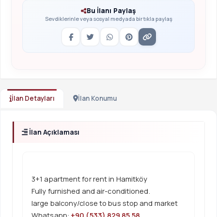
Bu İlanı Paylaş
Sevdiklerinle veya sosyal medyada bir tıkla paylaş
İlan Detayları
İlan Konumu
İlan Açıklaması
3+1 apartment for rent in Hamitköy
Fully furnished and air-conditioned.
large balcony/close to bus stop and market
Whatsapp:
+90 (533) 829 85 58