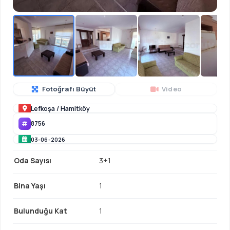
Fotoğrafı Büyüt
Video
Lefkoşa
/
Hamitköy
8756
03-06-2026
Oda Sayısı
3+1
Bina Yaşı
1
Bulunduğu Kat
1