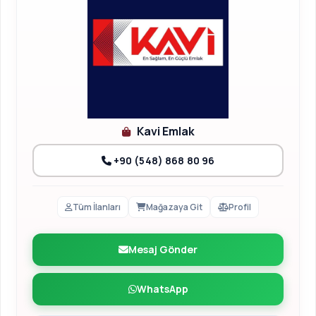
Kavi Emlak
+90 (548) 868 80 96
Tüm İlanları
Mağazaya Git
Profil
Mesaj Gönder
WhatsApp