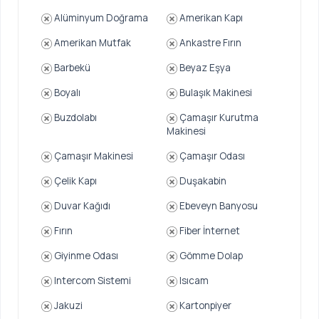
Alüminyum Doğrama
Amerikan Kapı
Amerikan Mutfak
Ankastre Fırın
Barbekü
Beyaz Eşya
Boyalı
Bulaşık Makinesi
Buzdolabı
Çamaşır Kurutma
Makinesi
Çamaşır Makinesi
Çamaşır Odası
Çelik Kapı
Duşakabin
Duvar Kağıdı
Ebeveyn Banyosu
Fırın
Fiber İnternet
Giyinme Odası
Gömme Dolap
Intercom Sistemi
Isıcam
Jakuzi
Kartonpiyer