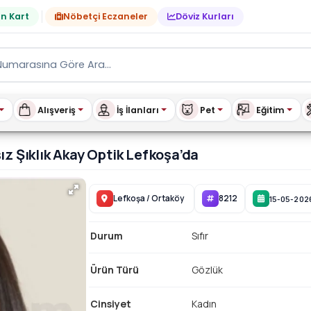
n Kart
Nöbetçi Eczaneler
Döviz Kurları
Alışveriş
İş İlanları
Pet
Eğitim
ğü ile Zamansız Şıklık Ak
z Şıklık Akay Optik Lefkoşa’da
Lefkoşa
/
Ortaköy
8212
15-05-202
Durum
Sıfır
Ürün Türü
Gözlük
Cinsiyet
Kadın