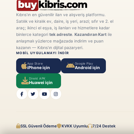
Kıbrıs'ın en güvenilir ilan ve alışveriş platformu.
Satılık ve kiralık ev, daire, iş yeri, arazi; sıfır ve 2. el
araç; ikinci el eşya, iş ilanları ve hizmetlere kadar
binlerce kategori
tek adreste
.
Kazandıran Kart
ile
anlaşmalı yüzlerce mağazada indirim ve puan
kazanın — Kıbrıs'ın dijital pazaryeri.
MOBIL UYGULAMAYI INDIR
App Store
Google Play
iPhone için
Android için
Direkt APK
Huawei için
SSL Güvenli Ödeme
KVKK Uyumlu
7/24 Destek