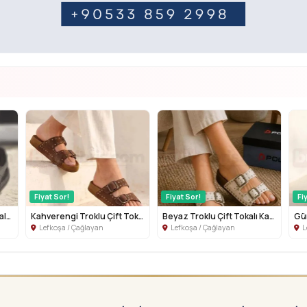
Fiyat Sor!
Fiyat Sor!
Fi
Siyah Günlük Kadın Sandalet
Kahverengi Troklu Çift Tokalı Kadın Te...
Beyaz Troklu Çift Tokalı Kadın Terlik
Lefkoşa / Çağlayan
Lefkoşa / Çağlayan
L