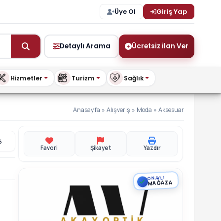
Üye Ol
Giriş Yap
Detaylı Arama
Ücretsiz ilan Ver
Hizmetler
Turizm
Sağlık
ay Optik Lefkoşa’da | bu
Anasayfa
»
Alışveriş
»
Moda
»
Aksesuar
6
Favori
Şikayet
Yazdır
ONAYLI
MAĞAZA