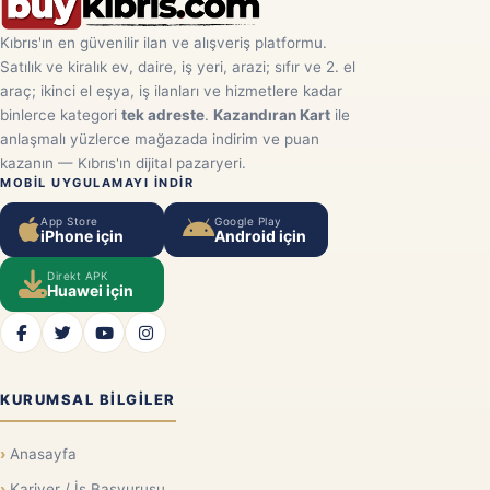
Kıbrıs'ın en güvenilir ilan ve alışveriş platformu.
Satılık ve kiralık ev, daire, iş yeri, arazi; sıfır ve 2. el
araç; ikinci el eşya, iş ilanları ve hizmetlere kadar
binlerce kategori
tek adreste
.
Kazandıran Kart
ile
anlaşmalı yüzlerce mağazada indirim ve puan
kazanın — Kıbrıs'ın dijital pazaryeri.
MOBIL UYGULAMAYI INDIR
App Store
Google Play
iPhone için
Android için
Direkt APK
Huawei için
KURUMSAL BILGILER
Anasayfa
Kariyer / İş Başvurusu