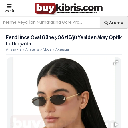
Menü
Site içi arama
Ara
Arama
Fendi İnce Oval Güneş G
Fendi İnce Oval Güneş Gözlüğü Yeniden Akay Optik
Lefkoşa’da
Anasayfa
»
Alışveriş
»
Moda
»
Aksesuar