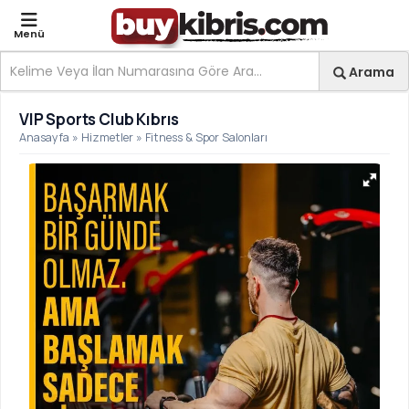
Menü
Site içi arama
Ara
Arama
VIP Sports Club Kıbrıs | 
VIP Sports Club Kıbrıs
Anasayfa
»
Hizmetler
»
Fitness & Spor Salonları