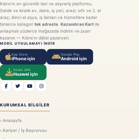
Kıbrıs'ın en güvenilir ilan ve alışveriş platformu.
Satılık ve kiralık ev, daire, iş yeri, arazi; sıfır ve 2. el
araç; ikinci el eşya, iş ilanları ve hizmetlere kadar
binlerce kategori
tek adreste
.
Kazandıran Kart
ile
anlaşmalı yüzlerce mağazada indirim ve puan
kazanın — Kıbrıs'ın dijital pazaryeri.
MOBIL UYGULAMAYI INDIR
App Store
Google Play
iPhone için
Android için
Direkt APK
Huawei için
KURUMSAL BILGILER
Anasayfa
Kariyer / İş Başvurusu