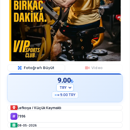
Fotoğrafı Büyüt
Video
9.00
₺
≈ 9.00 TRY
Lefkoşa
/
Küçük Kaymaklı
7996
08-05-2026