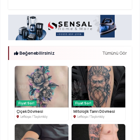
Beğenebilirsiniz
Tümünü Gör
Fiyat Sor!
Fiyat Sor!
Çiçek Dövmesi
Mitolojik Tanrı Dövmesi
Lefkoşa / Taşkınköy
Lefkoşa / Taşkınköy