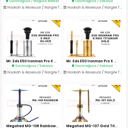
Gazimağusa / Mağusa Merkez
Gazimağusa / Sakarya
Hookah & Aksesuar
/
Nargile Takımları
Hookah & Aksesuar
/
Nargile Takımları
Mr. Eds E50 Ironman Pro X Max ..
Mr. Eds E50 Ironman Pro X Max ..
Gazimağusa / Sakarya
Gazimağusa / Sakarya
Hookah & Aksesuar
/
Nargile Takımları
Hookah & Aksesuar
/
Nargile Takımları
Megahed MG-108 Rainbow Titaniu..
Megahed MG-107 Gold Titanium N..