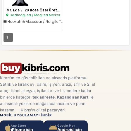
Mr. Eds E-29 Boss Özel Üretim ..
Gazimağusa / Mağusa Merkez
Hookah & Aksesuar
/
Nargile Takımları
1
Kıbrıs'ın en güvenilir ilan ve alışveriş platformu.
Satılık ve kiralık ev, daire, iş yeri, arazi; sıfır ve 2. el
araç; ikinci el eşya, iş ilanları ve hizmetlere kadar
binlerce kategori
tek adreste
.
Kazandıran Kart
ile
anlaşmalı yüzlerce mağazada indirim ve puan
kazanın — Kıbrıs'ın dijital pazaryeri.
MOBIL UYGULAMAYI INDIR
App Store
Google Play
iPhone için
Android için