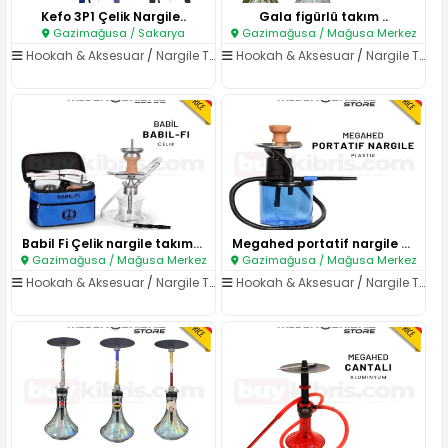
Kefo 3P1 Çelik Nargile..
Gala figürlü takım ..
Gazimağusa / Sakarya
Gazimağusa / Mağusa Merkez
Hookah & Aksesuar
/
Nargile Takımları
Hookah & Aksesuar
/
Nargile Takımları
Babil Fi Çelik nargile takımı ..
Megahed portatif nargile takı..
Gazimağusa / Mağusa Merkez
Gazimağusa / Mağusa Merkez
Hookah & Aksesuar
/
Nargile Takımları
Hookah & Aksesuar
/
Nargile Takımları