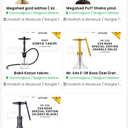
Megahed gold edition ( kirmizi..
Megahed Puff Shisha şimdi Mede..
Gazimağusa / Mağusa Merkez
Gazimağusa / Mağusa Merkez
Hookah & Aksesuar
/
Nargile Takımları
Hookah & Aksesuar
/
Nargile Takımları
Babil Konya takımı ..
Mr. Eds E-29 Boss Özel Üretim ..
Gazimağusa / Mağusa Merkez
Gazimağusa / Mağusa Merkez
Hookah & Aksesuar
/
Nargile Takımları
Hookah & Aksesuar
/
Nargile Takımları