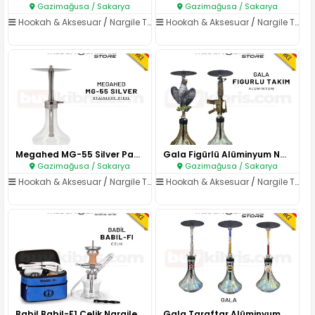
Gazimağusa / Sakarya
Gazimağusa / Sakarya
Hookah & Aksesuar
/
Nargile Takımları
Hookah & Aksesuar
/
Nargile Takımları
Megahed MG-55 Silver Paslanmaz..
Gala Figürlü Alüminyum Nargile..
Gazimağusa / Sakarya
Gazimağusa / Sakarya
Hookah & Aksesuar
/
Nargile Takımları
Hookah & Aksesuar
/
Nargile Takımları
Babil Babil-F1 Çelik Nargile T..
Gala Taraftar Alüminyum Nargil..