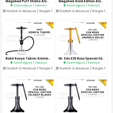
Megahed Puff Shisha Alüminyum ..
Megahed Gold Edition Alüminyum..
Gazimağusa / Sakarya
Gazimağusa / Sakarya
Hookah & Aksesuar
/
Nargile Takımları
Hookah & Aksesuar
/
Nargile Takımları
Babil Konya Takımı Alüminyum N..
Mr. Eds E29 Boss Special Editi..
Gazimağusa / Sakarya
Gazimağusa / Sakarya
Hookah & Aksesuar
/
Nargile Takımları
Hookah & Aksesuar
/
Nargile Takımları