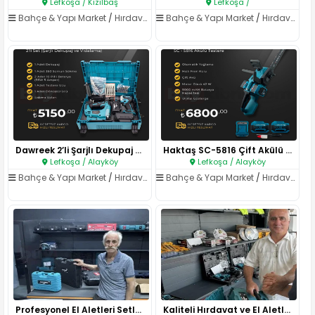
Lefkoşa / Kızılbaş
Lefkoşa /
Bahçe & Yapı Market
/
Hırdavat & El Aletleri
Bahçe & Yapı Market
/
Hırdavat & El Aletleri
Dawreek 2’li Şarjlı Dekupaj ve..
Haktaş SC-5816 Çift Akülü Test..
Lefkoşa / Alayköy
Lefkoşa / Alayköy
Bahçe & Yapı Market
/
Hırdavat & El Aletleri
Bahçe & Yapı Market
/
Hırdavat & El Aletleri
Profesyonel El Aletleri Setler..
Kaliteli Hırdavat ve El Aletle..