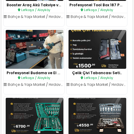
Booster Araç Akü Takviye ve Po..
Profesyonel Tool Box 187 Parça..
Lefkoşa / Alayköy
Lefkoşa / Alayköy
Bahçe & Yapı Market
/
Hırdavat & El Aletleri
Bahçe & Yapı Market
/
Hırdavat & El Aletleri
Profesyonel Budama ve El Aletl..
Çelik Çivi Tabancası Seti..
Lefkoşa / Alayköy
Lefkoşa / Alayköy
Bahçe & Yapı Market
/
Hırdavat & El Aletleri
Bahçe & Yapı Market
/
Hırdavat & El Aletleri