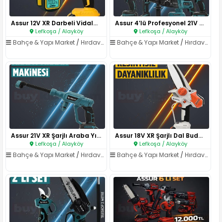
Assur 12V XR Darbeli Vidalama..
Assur 4’lü Profesyonel 21V XR ..
Lefkoşa / Alayköy
Lefkoşa / Alayköy
Bahçe & Yapı Market
/
Hırdavat & El Aletleri
Bahçe & Yapı Market
/
Hırdavat & El Aletleri
Assur 21V XR Şarjlı Araba Yıka..
Assur 18V XR Şarjlı Dal Budama..
Lefkoşa / Alayköy
Lefkoşa / Alayköy
Bahçe & Yapı Market
/
Hırdavat & El Aletleri
Bahçe & Yapı Market
/
Hırdavat & El Aletleri