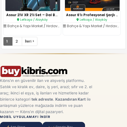
Assur 21V XR 2’li Set – Dal Bu..
Assur 6’lı Profesyonel Şarjlı ..
Lefkoşa / Alayköy
Lefkoşa / Alayköy
Bahçe & Yapı Market
/
Hırdavat & El Aletleri
Bahçe & Yapı Market
/
Hırdavat & El Aletleri
1
2
İleri >
Kıbrıs'ın en güvenilir ilan ve alışveriş platformu.
Satılık ve kiralık ev, daire, iş yeri, arazi; sıfır ve 2. el
araç; ikinci el eşya, iş ilanları ve hizmetlere kadar
binlerce kategori
tek adreste
.
Kazandıran Kart
ile
anlaşmalı yüzlerce mağazada indirim ve puan
kazanın — Kıbrıs'ın dijital pazaryeri.
MOBIL UYGULAMAYI INDIR
App Store
Google Play