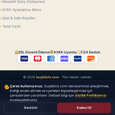
Mesafeli Satış Sözleşmesi
KVKK Aydınlatma Metni
İptal & İade Koşulları
Yasal Uyarı
SSL Güvenli Ödeme
KVKK Uyumlu
7/24 Destek
© 2026
buykibris.com
· Tüm hakları saklıdır.
Çerez kullanıyoruz.
buykibris.com deneyiminizi iyileştirmek,
trafiği analiz etmek ve içerikleri kişiselleştirmek için
çerezlerden yararlanır. Detaylı bilgi için
Gizlilik Politikamızı
inceleyebilirsiniz.
ÜCRETSIZ
Reddet
Kabul Et
İLAN VER
Anasayfa
Vitrin
Üye Ol
Giriş Yap