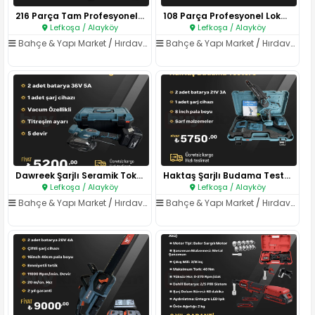
216 Parça Tam Profesyonel Anah..
108 Parça Profesyonel Lokma Ta..
Lefkoşa / Alayköy
Lefkoşa / Alayköy
Bahçe & Yapı Market
/
Hırdavat & El Aletleri
Bahçe & Yapı Market
/
Hırdavat & El Aletleri
Dawreek Şarjlı Seramik Tokmağı..
Haktaş Şarjlı Budama Testere 2..
Lefkoşa / Alayköy
Lefkoşa / Alayköy
Bahçe & Yapı Market
/
Hırdavat & El Aletleri
Bahçe & Yapı Market
/
Hırdavat & El Aletleri