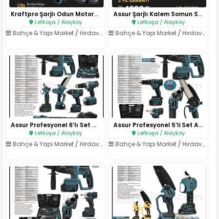
Kraftpro Şarjlı Odun Motoru 20..
Assur Şarjlı Kalem Somun Sökme..
Lefkoşa / Alayköy
Lefkoşa / Alayköy
Bahçe & Yapı Market
/
Hırdavat & El Aletleri
Bahçe & Yapı Market
/
Hırdavat & El Aletleri
Assur Profesyonel 6’lı Set ASR..
Assur Profesyonel 5’li Set ASR..
Lefkoşa / Alayköy
Lefkoşa / Alayköy
Bahçe & Yapı Market
/
Hırdavat & El Aletleri
Bahçe & Yapı Market
/
Hırdavat & El Aletleri