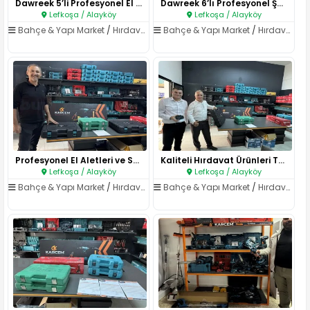
Dawreek 5’li Profesyonel El Al..
Dawreek 6’lı Profesyonel Şarjl..
Lefkoşa / Alayköy
Lefkoşa / Alayköy
Bahçe & Yapı Market
/
Hırdavat & El Aletleri
Bahçe & Yapı Market
/
Hırdavat & El Aletleri
Profesyonel El Aletleri ve Set..
Kaliteli Hırdavat Ürünleri Tes..
Lefkoşa / Alayköy
Lefkoşa / Alayköy
Bahçe & Yapı Market
/
Hırdavat & El Aletleri
Bahçe & Yapı Market
/
Hırdavat & El Aletleri