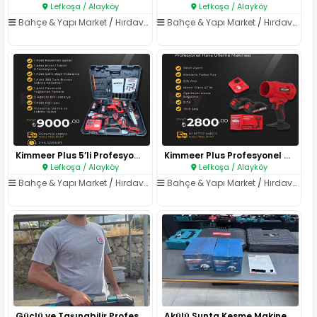
Lefkoşa / Alayköy
Lefkoşa / Alayköy
Bahçe & Yapı Market
/
Hırdavat & El Aletleri
Bahçe & Yapı Market
/
Hırdavat & El Aletleri
Kimmeer Plus 5’li Profesyonel ..
Kimmeer Plus Profesyonel Hava ..
Lefkoşa / Alayköy
Lefkoşa / Alayköy
Bahçe & Yapı Market
/
Hırdavat & El Aletleri
Bahçe & Yapı Market
/
Hırdavat & El Aletleri
Güçlü ve Taşınabilir Profesyon..
Akülü Sunta Kesme Makineleri T..