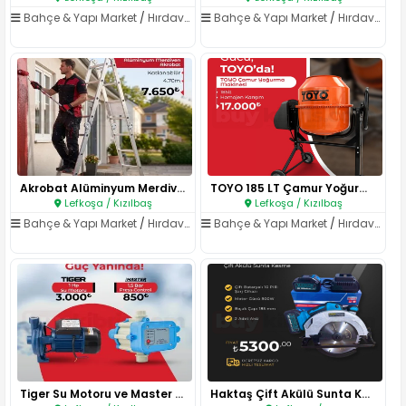
Bahçe & Yapı Market
/
Hırdavat & El Aletleri
Bahçe & Yapı Market
/
Hırdavat & El Aletleri
Akrobat Alüminyum Merdiven 4.7..
TOYO 185 LT Çamur Yoğurma Maki..
Lefkoşa / Kızılbaş
Lefkoşa / Kızılbaş
Bahçe & Yapı Market
/
Hırdavat & El Aletleri
Bahçe & Yapı Market
/
Hırdavat & El Aletleri
Tiger Su Motoru ve Master Pres..
Haktaş Çift Akülü Sunta Kesme ..