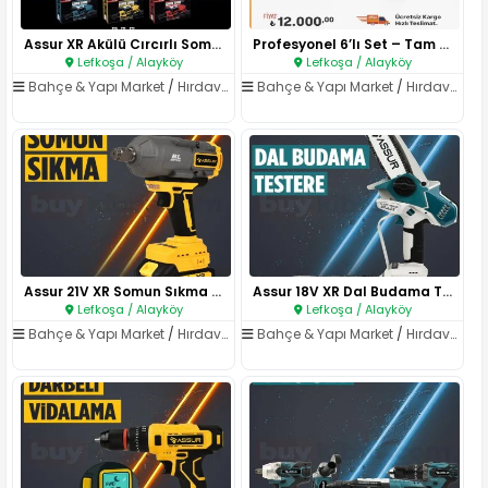
Assur XR Akülü Cırcırlı Somun ..
Profesyonel 6’lı Set – Tam Don..
Lefkoşa / Alayköy
Lefkoşa / Alayköy
Bahçe & Yapı Market
/
Hırdavat & El Aletleri
Bahçe & Yapı Market
/
Hırdavat & El Aletleri
Assur 21V XR Somun Sıkma (Brus..
Assur 18V XR Dal Budama Tester..
Lefkoşa / Alayköy
Lefkoşa / Alayköy
Bahçe & Yapı Market
/
Hırdavat & El Aletleri
Bahçe & Yapı Market
/
Hırdavat & El Aletleri