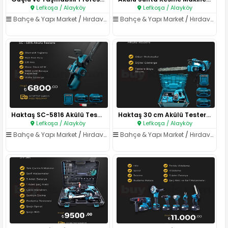
Lefkoşa / Alayköy
Lefkoşa / Alayköy
Bahçe & Yapı Market
/
Hırdavat & El Aletleri
Bahçe & Yapı Market
/
Hırdavat & El Aletleri
Haktaş SC-5816 Akülü Testere S..
Haktaş 30 cm Akülü Testere Set..
Lefkoşa / Alayköy
Lefkoşa / Alayköy
Bahçe & Yapı Market
/
Hırdavat & El Aletleri
Bahçe & Yapı Market
/
Hırdavat & El Aletleri