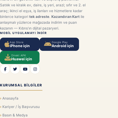
Satılık ve kiralık ev, daire, iş yeri, arazi; sıfır ve 2. el
araç; ikinci el eşya, iş ilanları ve hizmetlere kadar
binlerce kategori
tek adreste
.
Kazandıran Kart
ile
anlaşmalı yüzlerce mağazada indirim ve puan
kazanın — Kıbrıs'ın dijital pazaryeri.
MOBIL UYGULAMAYI INDIR
App Store
Google Play
iPhone için
Android için
Direkt APK
Huawei için
KURUMSAL BILGILER
Anasayfa
Kariyer / İş Başvurusu
Basın & Medya