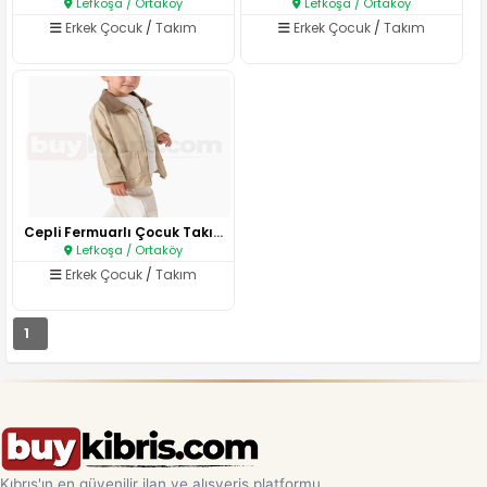
Lefkoşa / Ortaköy
Lefkoşa / Ortaköy
Erkek Çocuk
/
Takım
Erkek Çocuk
/
Takım
Cepli Fermuarlı Çocuk Takımı..
Lefkoşa / Ortaköy
Erkek Çocuk
/
Takım
1
Kıbrıs'ın en güvenilir ilan ve alışveriş platformu.