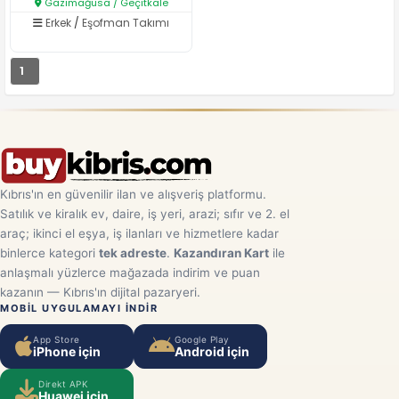
Gazimağusa / Geçitkale
Erkek
/
Eşofman Takımı
1
Kıbrıs'ın en güvenilir ilan ve alışveriş platformu.
Satılık ve kiralık ev, daire, iş yeri, arazi; sıfır ve 2. el
araç; ikinci el eşya, iş ilanları ve hizmetlere kadar
binlerce kategori
tek adreste
.
Kazandıran Kart
ile
anlaşmalı yüzlerce mağazada indirim ve puan
kazanın — Kıbrıs'ın dijital pazaryeri.
MOBIL UYGULAMAYI INDIR
App Store
Google Play
iPhone için
Android için
Direkt APK
Huawei için