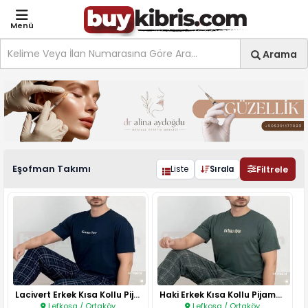
Menü
Site içi arama
Ara
Arama
Erkek Eşofman Takımı ilan
Eşofman Takımı
Filtrele
Liste
Sırala
Lacivert Erkek Kısa Kollu Pija..
Haki Erkek Kısa Kollu Pijama T..
Lefkoşa / Ortaköy
Lefkoşa / Ortaköy