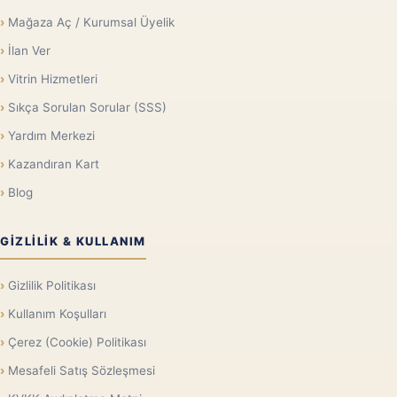
Mağaza Aç / Kurumsal Üyelik
İlan Ver
Vitrin Hizmetleri
Sıkça Sorulan Sorular (SSS)
Yardım Merkezi
Kazandıran Kart
Blog
GIZLILIK & KULLANIM
Gizlilik Politikası
Kullanım Koşulları
Çerez (Cookie) Politikası
Mesafeli Satış Sözleşmesi