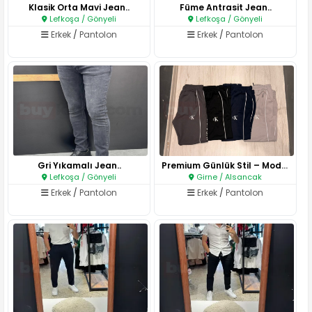
Klasik Orta Mavi Jean..
Füme Antrasit Jean..
Lefkoşa / Gönyeli
Lefkoşa / Gönyeli
Erkek
/
Pantolon
Erkek
/
Pantolon
Gri Yıkamalı Jean..
Premium Günlük Stil – Modern, ..
Lefkoşa / Gönyeli
Girne / Alsancak
Erkek
/
Pantolon
Erkek
/
Pantolon