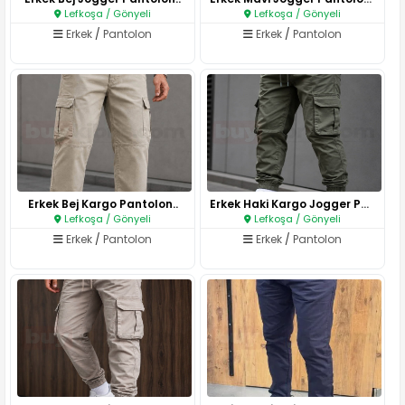
Lefkoşa / Gönyeli
Lefkoşa / Gönyeli
Erkek
/
Pantolon
Erkek
/
Pantolon
Erkek Bej Kargo Pantolon..
Erkek Haki Kargo Jogger Pantol..
Lefkoşa / Gönyeli
Lefkoşa / Gönyeli
Erkek
/
Pantolon
Erkek
/
Pantolon