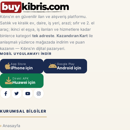
Kıbrıs'ın en güvenilir ilan ve alışveriş platformu.
Satılık ve kiralık ev, daire, iş yeri, arazi; sıfır ve 2. el
araç; ikinci el eşya, iş ilanları ve hizmetlere kadar
binlerce kategori
tek adreste
.
Kazandıran Kart
ile
anlaşmalı yüzlerce mağazada indirim ve puan
kazanın — Kıbrıs'ın dijital pazaryeri.
MOBIL UYGULAMAYI INDIR
App Store
Google Play
iPhone için
Android için
Direkt APK
Huawei için
KURUMSAL BILGILER
Anasayfa