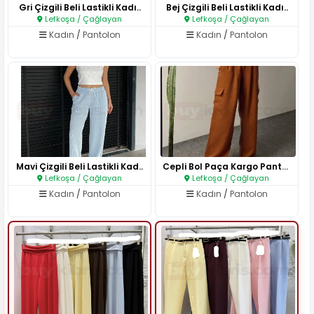
Gri Çizgili Beli Lastikli Kadı..
Bej Çizgili Beli Lastikli Kadı..
Lefkoşa / Çağlayan
Lefkoşa / Çağlayan
Kadın
/
Pantolon
Kadın
/
Pantolon
Mavi Çizgili Beli Lastikli Kad..
Cepli Bol Paça Kargo Pantolon..
Lefkoşa / Çağlayan
Lefkoşa / Çağlayan
Kadın
/
Pantolon
Kadın
/
Pantolon