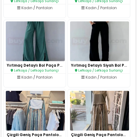
Lefkoşa / Lefkoşa Surlariçi
Lefkoşa / Lefkoşa Surlariçi
Kadın
/
Pantolon
Kadın
/
Pantolon
Yırtmaç Detaylı Bol Paça Panto..
Yırtmaç Detaylı Siyah Bol Paça..
Lefkoşa / Lefkoşa Surlariçi
Lefkoşa / Lefkoşa Surlariçi
Kadın
/
Pantolon
Kadın
/
Pantolon
Çizgili Geniş Paça Pantolon..
Çizgili Geniş Paça Pantolon..