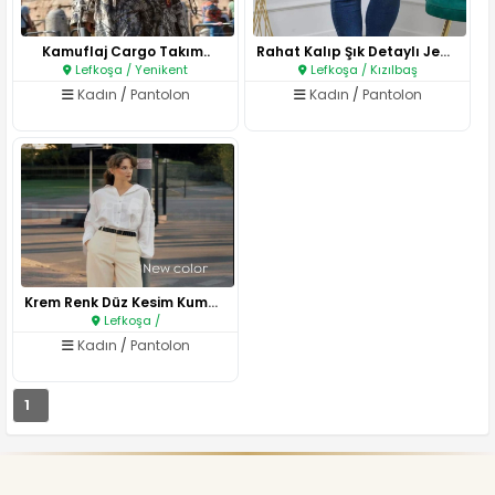
Kamuflaj Cargo Takım..
Rahat Kalıp Şık Detaylı Jean K..
Lefkoşa / Yenikent
Lefkoşa / Kızılbaş
Kadın
/
Pantolon
Kadın
/
Pantolon
Krem Renk Düz Kesim Kumaş Pant..
Lefkoşa /
Kadın
/
Pantolon
1