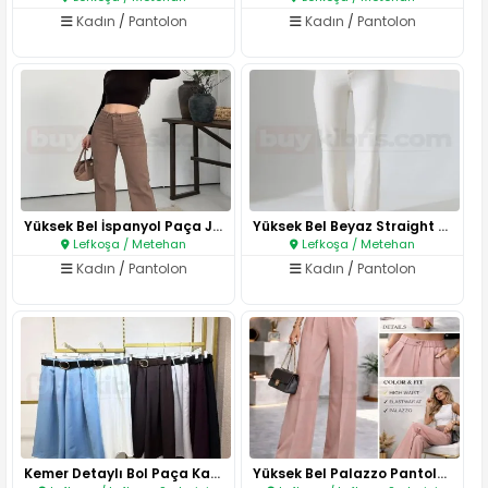
Kadın
/
Pantolon
Kadın
/
Pantolon
Yüksek Bel İspanyol Paça Jean ..
Yüksek Bel Beyaz Straight Jean..
Lefkoşa / Metehan
Lefkoşa / Metehan
Kadın
/
Pantolon
Kadın
/
Pantolon
Kemer Detaylı Bol Paça Kadın P..
Yüksek Bel Palazzo Pantolon..