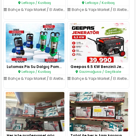
Lefkoşa / Kızılbaş
Lefkoşa / Kızılbaş
Bahçe & Yapı Market
/
El Aletleri & Elektrikli Aletler
Bahçe & Yapı Market
/
El Aletleri & Elektrikli Aletler
Lutomax Pis Su Dalgıç Pompalar..
Geepas 6.5 KW Benzinli Jenerat..
Lefkoşa / Kızılbaş
Gazimağusa / Geçitkale
Bahçe & Yapı Market
/
El Aletleri & Elektrikli Aletler
Bahçe & Yapı Market
/
El Aletleri & Elektrikli Aletler
Her işte profesyonel güç, Worc..
Total ile her iş tam kararında..