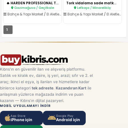
🔥 HARDEN PROFESSIONAL TOOLS – ..
Tork vidalama sade matkap 2500..
Gazimağusa / Geçitkale
Lefkoşa / Minareliköy
Bahçe & Yapı Market
/
El Aletleri & Elektrikli Aletler
Bahçe & Yapı Market
/
El Aletleri & Elektrikli Aletler
1
Kıbrıs'ın en güvenilir ilan ve alışveriş platformu.
Satılık ve kiralık ev, daire, iş yeri, arazi; sıfır ve 2. el
araç; ikinci el eşya, iş ilanları ve hizmetlere kadar
binlerce kategori
tek adreste
.
Kazandıran Kart
ile
anlaşmalı yüzlerce mağazada indirim ve puan
kazanın — Kıbrıs'ın dijital pazaryeri.
MOBIL UYGULAMAYI INDIR
App Store
Google Play
iPhone için
Android için